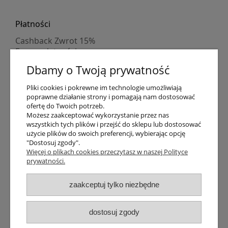
Płatności
Cashback Zwrot 15%
Formy płatności
Indywidualne wyceny
Dbamy o Twoją prywatność
Numer konta
PayPo kupujesz, nie płacisz
Pliki cookies i pokrewne im technologie umożliwiają
Progi rabatowe
poprawne działanie strony i pomagają nam dostosować
Promocje
ofertę do Twoich potrzeb.
Możesz zaakceptować wykorzystanie przez nas
wszystkich tych plików i przejść do sklepu lub dostosować
Dostawa
użycie plików do swoich preferencji, wybierając opcję
"Dostosuj zgody".
Czas wysyłki
Więcej o plikach cookies przeczytasz w naszej Polityce
Dostawa
prywatności.
Śledzenie przesyłki GLS
Śledzenie przesyłki DPD
zaakceptuj tylko niezbędne
Shipping abroad
Zarejestruj się
/
Zaloguj się
dostosuj zgody