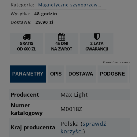
Kategoria:
Magnetyczne szynoprzewody Zigbee
Wysyłka:
48 godzin
Dostawa:
29,90 zł
GRATIS
45 DNI
2 LATA
OD 600 ZŁ
NA ZWROT
GWARANCJI
Przewiń w prawo »
PARAMETRY
OPIS
DOSTAWA
PODOBNE
OP
Producent
Max Light
Numer
M0018Z
katalogowy
Polska (
sprawdź
Kraj producenta
korzyści
)