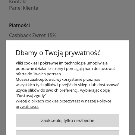
Kontakt
Panel klienta
Płatności
Cashback Zwrot 15%
Formy płatności
Indywidualne wyceny
Dbamy o Twoją prywatność
Numer konta
PayPo kupujesz, nie płacisz
Pliki cookies i pokrewne im technologie umożliwiają
Progi rabatowe
poprawne działanie strony i pomagają nam dostosować
Promocje
ofertę do Twoich potrzeb.
Możesz zaakceptować wykorzystanie przez nas
wszystkich tych plików i przejść do sklepu lub dostosować
Dostawa
użycie plików do swoich preferencji, wybierając opcję
"Dostosuj zgody".
Czas wysyłki
Więcej o plikach cookies przeczytasz w naszej Polityce
Dostawa
prywatności.
Śledzenie przesyłki GLS
Śledzenie przesyłki DPD
zaakceptuj tylko niezbędne
Shipping abroad
Zarejestruj się
/
Zaloguj się