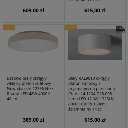
609,00 zł
615,00 zł
nowość
nowość
Beżowo biały okrągły
Biały RAL9010 okrągły
wklęsły plafon sufitowy
plafon sufitowy z
Nowodvorski 12366 Nikki
pryzmatyczną przesłoną
Round LED 48W 4000K
Chors 14.1104.D28.003
48cm
Luno LED 12,6W 1325LM
4000K CRI98 160cm
ściemnialny Triac
389,00 zł
615,00 zł