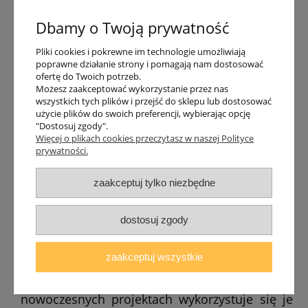
konwencje i zaznaczyć swoją obecność w
Dbamy o Twoją prywatność
pomieszczeniu urządzonym w stylistyce
klasycznej. W asyście białych płytek, ścian czy
Pliki cookies i pokrewne im technologie umożliwiają
tapet będą stanowiły silny kontrast. Lampy
poprawne działanie strony i pomagają nam dostosować
ofertę do Twoich potrzeb.
stylizowane na reflektory idealnie wpiszą się w
Możesz zaakceptować wykorzystanie przez nas
konwencje wnętrz loftowych, podkreślając
wszystkich tych plików i przejść do sklepu lub dostosować
klimat nawiązujący do starych budynków
użycie plików do swoich preferencji, wybierając opcję
"Dostosuj zgody".
przemysłowych. Plafony nowoczesne mogą
Więcej o plikach cookies przeczytasz w naszej Polityce
być też wykonane w niezwykle subtelnej
prywatności.
formie, która generuje właściwe natężenie
światła, będąc praktycznie niewidocznym
zaakceptuj tylko niezbędne
akcentem dekoracyjnym.
dostosuj zgody
Lampy tego rodzaju mają tę wyjątkową cechę,
że mogą stać się centralnym punktem każdego
zaakceptuj wszystkie
wnętrza albo dyskretnie dopełniać przestrzeń,
nie przyciągając zbytnio uwagi. W wielu
nowoczesnych projektach wykorzystuje się je