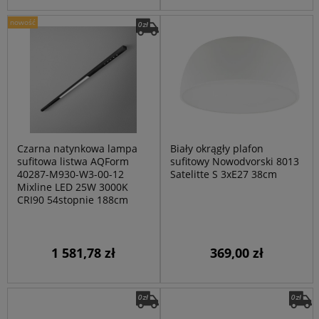
nowość
Czarna natynkowa lampa
Biały okrągły plafon
sufitowa listwa AQForm
sufitowy Nowodvorski 8013
40287-M930-W3-00-12
Satelitte S 3xE27 38cm
Mixline LED 25W 3000K
CRI90 54stopnie 188cm
1 581,78 zł
369,00 zł