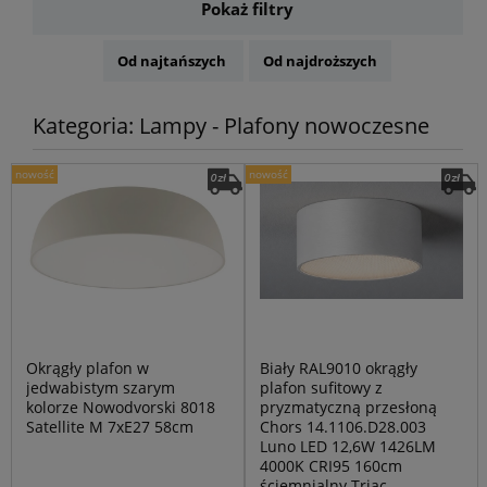
Pokaż filtry
Od najtańszych
Od najdroższych
Kategoria: Lampy - Plafony nowoczesne
nowość
nowość
Okrągły plafon w
Biały RAL9010 okrągły
jedwabistym szarym
plafon sufitowy z
kolorze Nowodvorski 8018
pryzmatyczną przesłoną
Satellite M 7xE27 58cm
Chors 14.1106.D28.003
Luno LED 12,6W 1426LM
4000K CRI95 160cm
ściemnialny Triac