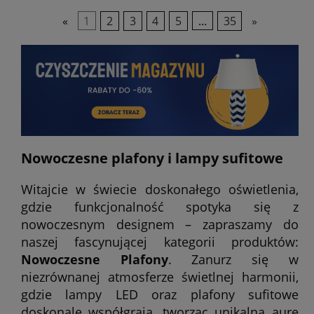
«
1
2
3
4
5
...
35
»
Nowoczesne plafony i lampy sufitowe
Witajcie w świecie doskonałego oświetlenia,
gdzie funkcjonalność spotyka się z
nowoczesnym designem – zapraszamy do
naszej fascynującej kategorii produktów:
Nowoczesne Plafony
. Zanurz się w
niezrównanej atmosferze świetlnej harmonii,
gdzie lampy LED oraz plafony sufitowe
doskonale współgrają, tworząc unikalną aurę