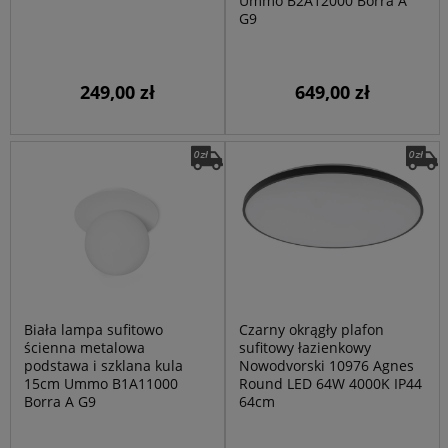
Ummo B2A12000 Borra A
G9
249,00 zł
649,00 zł
Biała lampa sufitowo
Czarny okrągły plafon
ścienna metalowa
sufitowy łazienkowy
podstawa i szklana kula
Nowodvorski 10976 Agnes
15cm Ummo B1A11000
Round LED 64W 4000K IP44
Borra A G9
64cm