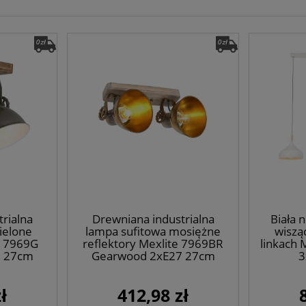
rialna
Drewniana industrialna
Biała 
ielone
lampa sufitowa mosiężne
wiszą
e 7969G
reflektory Mexlite 7969BR
linkach 
7 27cm
Gearwood 2xE27 27cm
3
ł
412,98 zł