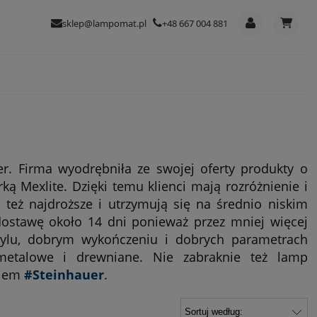
sklep@lampomat.pl
+48 667 004 881
r. Firma wyodrębniła ze swojej oferty produkty o
 Mexlite. Dzięki temu klienci mają rozróżnienie i
też najdroższe i utrzymują się na średnio niskim
ostawę około 14 dni ponieważ przez mniej więcej
tylu, dobrym wykończeniu i dobrych parametrach
 metalowe i drewniane. Nie zabraknie też lamp
giem
#Steinhauer
.