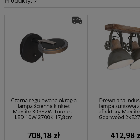
Produkty: 71
Czarna regulowana okrągła
Drewniana indust
lampa ścienna kinkiet
lampa sufitowa z
Mexlite 3095ZW Turound
reflektory Mexlit
LED 10W 2700K 17,8cm
Gearwood 2xE2
708,18 zł
412,98 z