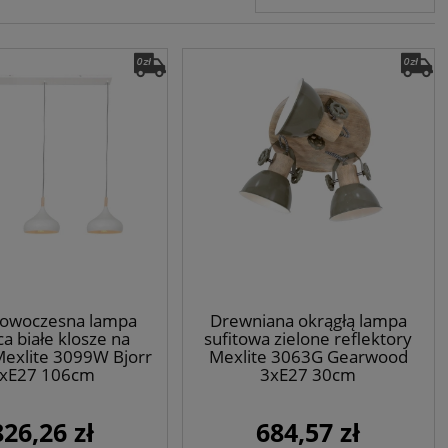
nowoczesna lampa
Drewniana okrągłą lampa
ca białe klosze na
sufitowa zielone reflektory
Mexlite 3099W Bjorr
Mexlite 3063G Gearwood
xE27 106cm
3xE27 30cm
826,26 zł
684,57 zł