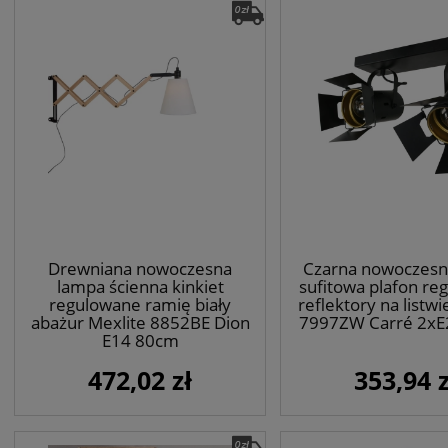
Drewniana nowoczesna
Czarna nowoczesn
lampa ścienna kinkiet
sufitowa plafon re
regulowane ramię biały
reflektory na listwi
abażur Mexlite 8852BE Dion
7997ZW Carré 2xE
E14 80cm
472,02 zł
353,94 z