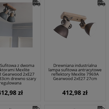
Sufitowa z dwoma
Drewniana industrialna
ektorami Mexlite
lampa sufitowa antracytowe
 Gearwood 2xE27
reflektory Mexlite 7969A
33cm drewno szary
Gearwood 2xE27 27cm
regulowana
412,98 zł
412,98 zł