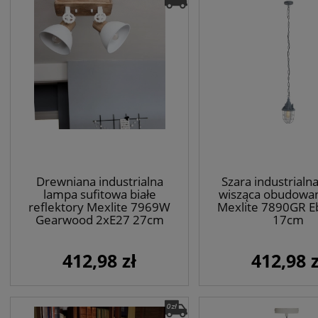
Drewniana industrialna
Szara industrialn
lampa sufitowa białe
wisząca obudowan
reflektory Mexlite 7969W
Mexlite 7890GR E
Gearwood 2xE27 27cm
17cm
412,98 zł
412,98 z