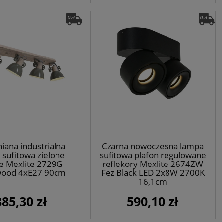
iana industrialna
Czarna nowoczesna lampa
 sufitowa zielone
sufitowa plafon regulowane
ze Mexlite 2729G
reflekory Mexlite 2674ZW
ood 4xE27 90cm
Fez Black LED 2x8W 2700K
16,1cm
885,30 zł
590,10 zł