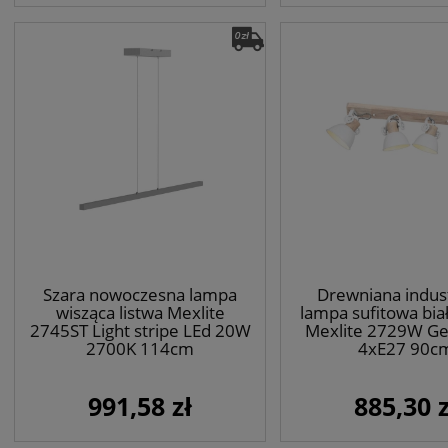
Szara nowoczesna lampa
Drewniana indust
wisząca listwa Mexlite
lampa sufitowa bia
2745ST Light stripe LEd 20W
Mexlite 2729W G
2700K 114cm
4xE27 90c
991,58 zł
885,30 z