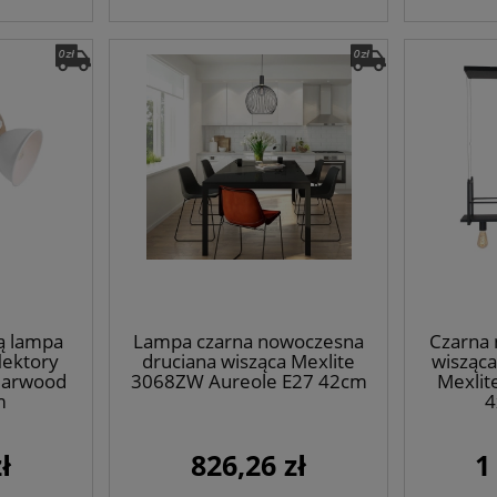
ą lampa
Lampa czarna nowoczesna
Czarna
lektory
druciana wisząca Mexlite
wisząca
earwood
3068ZW Aureole E27 42cm
Mexlit
m
4
ł
826,26 zł
1