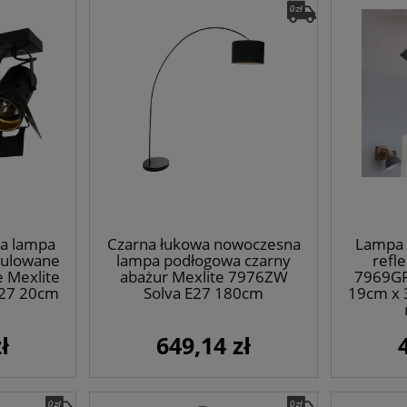
a lampa
Czarna łukowa nowoczesna
Lampa 
gulowane
lampa podłogowa czarny
refl
e Mexlite
abażur Mexlite 7976ZW
7969GR
27 20cm
Solva E27 180cm
19cm x 
ł
649,14 zł