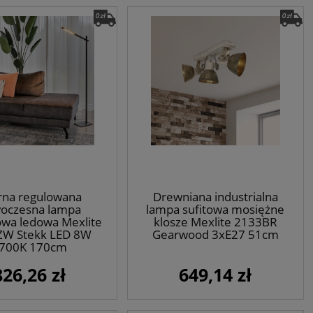
rna regulowana
Drewniana industrialna
oczesna lampa
lampa sufitowa mosiężne
wa ledowa Mexlite
klosze Mexlite 2133BR
ZW Stekk LED 8W
Gearwood 3xE27 51cm
700K 170cm
826,26 zł
649,14 zł