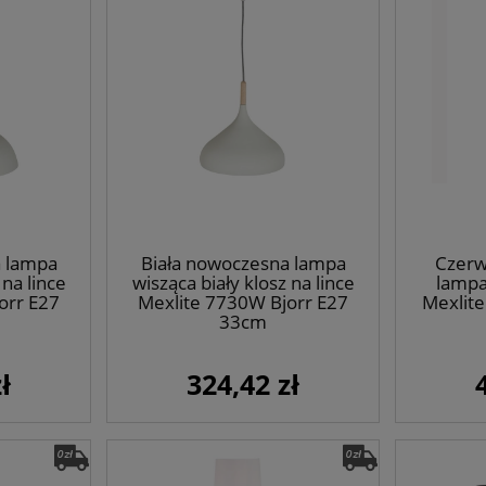
a lampa
Biała nowoczesna lampa
Czerw
 na lince
wisząca biały klosz na lince
lampa
orr E27
Mexlite 7730W Bjorr E27
Mexlit
33cm
ł
324,42 zł