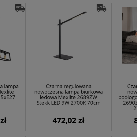
a lampa
Czarna regulowana
Cza
exlite
nowoczesna lampa biurkowa
now
 5xE27
ledowa Mexlite 2689ZW
podłogo
Stekk LED 9W 2700K 70cm
2690
2
zł
472,02 zł