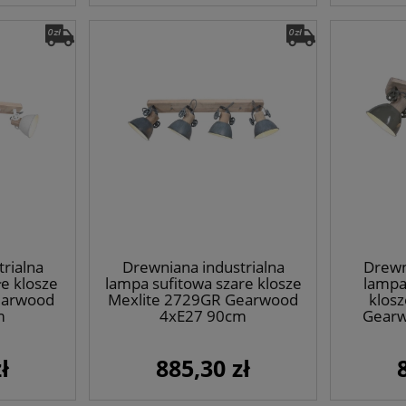
rialna
Drewniana industrialna
Drewn
łe klosze
lampa sufitowa szare klosze
lampa
earwood
Mexlite 2729GR Gearwood
klos
m
4xE27 90cm
Gearw
ł
885,30 zł