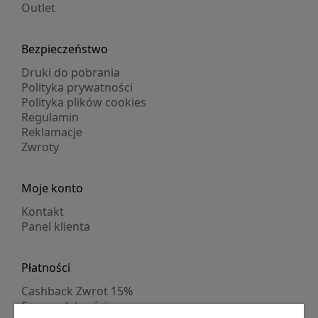
Outlet
Bezpieczeństwo
Druki do pobrania
Polityka prywatności
Polityka plików cookies
Regulamin
Reklamacje
Zwroty
Moje konto
Kontakt
Panel klienta
Płatności
Cashback Zwrot 15%
Formy płatności