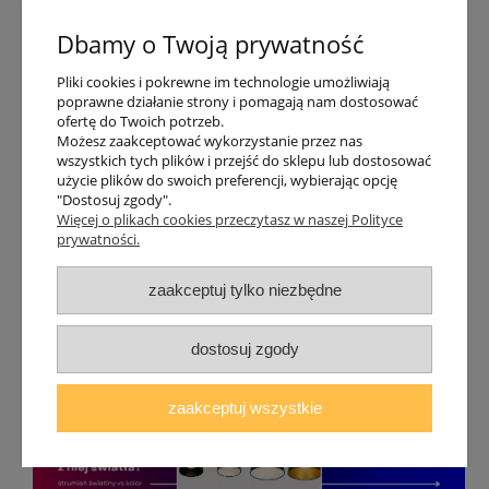
Dbamy o Twoją prywatność
Pliki cookies i pokrewne im technologie umożliwiają
poprawne działanie strony i pomagają nam dostosować
ofertę do Twoich potrzeb.
Możesz zaakceptować wykorzystanie przez nas
Nowe filtry w kategorii szynoprzewody
wszystkich tych plików i przejść do sklepu lub dostosować
05-08-2026
użycie plików do swoich preferencji, wybierając opcję
"Dostosuj zgody".
Więcej o plikach cookies przeczytasz w naszej Polityce
prywatności.
zaakceptuj tylko niezbędne
Płytkie natynkowe czarne szynoprzewody
dostosuj zgody
magnetyczne Loonari typ A w mieszkaniu
04-08-2026
zaakceptuj wszystkie