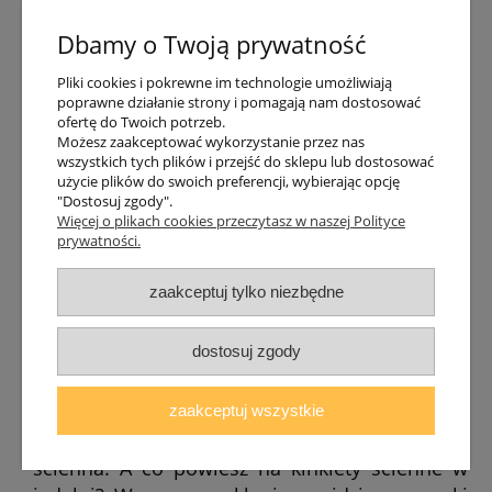
Szeroki wybór lamp ściennych sprawia, że z
łatwością dopasujesz konkretny model do
Dbamy o Twoją prywatność
swojego wnętrza. Na uwagę zasługują
prawdziwe błyskotki, minimalistyczne kinkiety
Pliki cookies i pokrewne im technologie umożliwiają
poprawne działanie strony i pomagają nam dostosować
z
żarówką
, lampy ścienne z abażurem i
ofertę do Twoich potrzeb.
oprawy oświetleniowe w nowoczesnej
Możesz zaakceptować wykorzystanie przez nas
wszystkich tych plików i przejść do sklepu lub dostosować
odsłonie. W zależności od rodzaju klosza
użycie plików do swoich preferencji, wybierając opcję
emitują one światło punktowe lub
"Dostosuj zgody".
rozproszone. Lampy na ścianę można
Więcej o plikach cookies przeczytasz w naszej Polityce
prywatności.
wykorzystać w salonach, aby wprowadzić do
pomieszczenia przytulną atmosferę, ale także
zaakceptuj tylko niezbędne
do sypialni, gdzie istnieje potrzeba
dyskretnego dodatkowego oświetlenia. Lampy
dostosuj zgody
na ścianę to także znakomite uzupełnienie
pokojów dziecięcych. Najmłodsze dzieci często
boją się zasypiać przy zgaszonym świetle. W
zaakceptuj wszystkie
tym wypadku świetnie sprawdzi się lampa
ścienna. A co powiesz na kinkiety ścienne w