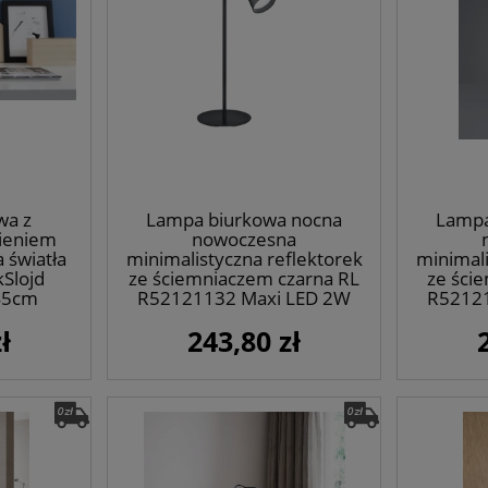
wa z
Lampa biurkowa nocna
Lampa
ieniem
nowoczesna
 światła
minimalistyczna reflektorek
minimali
kSlojd
ze ściemniaczem czarna RL
ze ści
45cm
R52121132 Maxi LED 2W
R5212
3000K 36cm
ł
243,80 zł