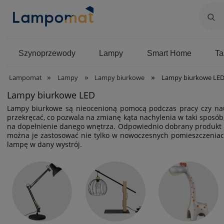
Szynoprzewody
Lampy
Smart Home
T
»
»
»
Lampomat
Lampy
Lampy biurkowe
Lampy biurkowe LE
Lampy biurkowe LED
Lampy biurkowe są nieocenioną pomocą podczas pracy czy nauk
przekręcać, co pozwala na zmianę kąta nachylenia w taki sposó
na dopełnienie danego wnętrza. Odpowiednio dobrany produkt p
można je zastosować nie tylko w nowoczesnych pomieszczeniach
lampę w dany wystrój.