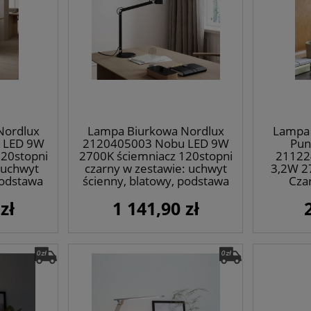
Nordlux
Lampa Biurkowa Nordlux
Lampa 
 LED 9W
2120405003 Nobu LED 9W
Pun
120stopni
2700K ściemniacz 120stopni
21122
 uchwyt
czarny w zestawie: uchwyt
3,2W 2
podstawa
ścienny, blatowy, podstawa
Cza
płaska
zł
1 141,90 zł