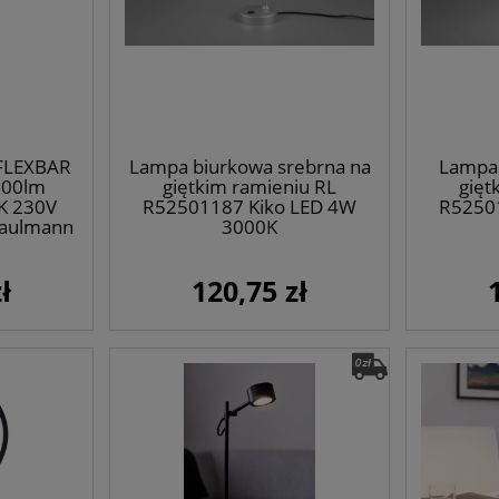
FLEXBAR
Lampa biurkowa srebrna na
Lampa 
700lm
giętkim ramieniu RL
gięt
K 230V
R52501187 Kiko LED 4W
R5250
Paulmann
3000K
ł
120,75 zł