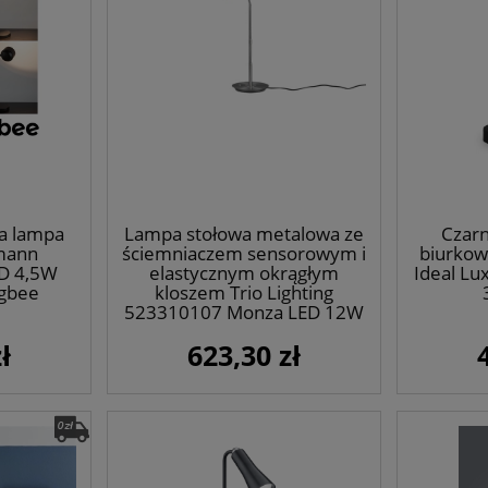
a lampa
Lampa stołowa metalowa ze
Czarn
mann
ściemniaczem sensorowym i
biurkow
ED 4,5W
elastycznym okrągłym
Ideal Lu
gbee
kloszem Trio Lighting
523310107 Monza LED 12W
2300+3000+4000K
ł
623,30 zł