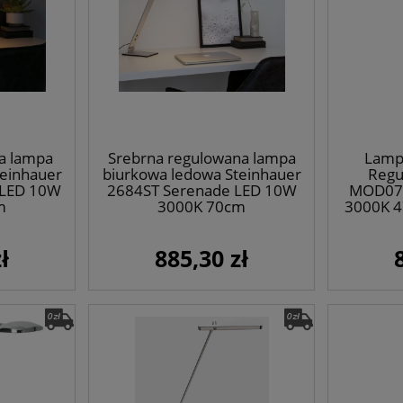
a lampa
Srebrna regulowana lampa
Lamp
teinhauer
biurkowa ledowa Steinhauer
Regu
 LED 10W
2684ST Serenade LED 10W
MOD070
m
3000K 70cm
3000K 4
ł
885,30 zł