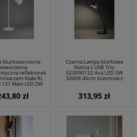
 biurkowa nocna
Czarna Lampa biurkowa
nowoczesna
Nocna z USB Trio
styczna reflektorek
523090132 Ava LED 5W
emniaczem biała RL
3000K 40cm ściemniacz
1131 Maxi LED 2W
3000K 36cm
243,80 zł
313,95 zł