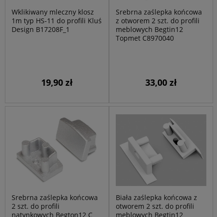
Wklikiwany mleczny klosz
Srebrna zaślepka końcowa
1m typ HS-11 do profili Kluś
z otworem 2 szt. do profili
Design B17208F_1
meblowych Begtin12
Topmet C8970040
19,90 zł
33,00 zł
Srebrna zaślepka końcowa
Biała zaślepka końcowa z
2 szt. do profili
otworem 2 szt. do profili
natynkowych Begton12 C
meblowych Begtin12