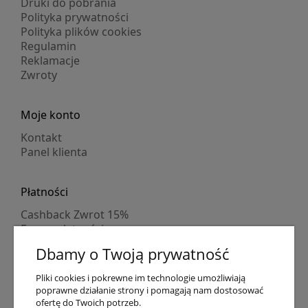
Druki do pobrania
Polityka prywatności
Polityka plików cookies
Regulamin
Reklamacje
Zwroty
Moje konto
Kontakt
Panel klienta
Płatności
Cashback Zwrot 15%
Formy płatności
Indywidualne wyceny
Dbamy o Twoją prywatność
Numer konta
PayPo kupujesz, nie płacisz
Pliki cookies i pokrewne im technologie umożliwiają
Progi rabatowe
poprawne działanie strony i pomagają nam dostosować
Promocje
ofertę do Twoich potrzeb.