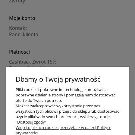
Zwroty
Moje konto
Kontakt
Panel klienta
Płatności
Cashback Zwrot 15%
Formy płatności
Indywidualne wyceny
Dbamy o Twoją prywatność
Numer konta
PayPo kupujesz, nie płacisz
Pliki cookies i pokrewne im technologie umożliwiają
Progi rabatowe
poprawne działanie strony i pomagają nam dostosować
Promocje
ofertę do Twoich potrzeb.
Możesz zaakceptować wykorzystanie przez nas
wszystkich tych plików i przejść do sklepu lub dostosować
Dostawa
użycie plików do swoich preferencji, wybierając opcję
"Dostosuj zgody".
Czas wysyłki
Więcej o plikach cookies przeczytasz w naszej Polityce
Dostawa
prywatności.