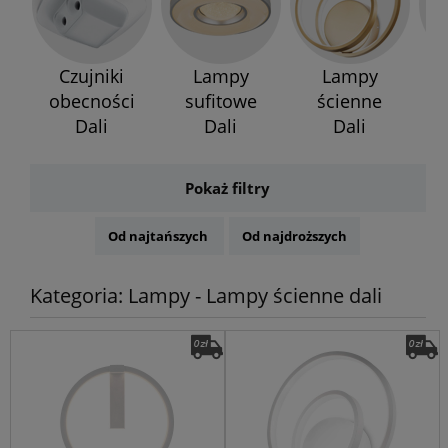
Czujniki
Lampy
Lampy
obecności
sufitowe
ścienne
z
Dali
Dali
Dali
Pokaż filtry
Od najtańszych
Od najdroższych
Kategoria: Lampy - Lampy ścienne dali