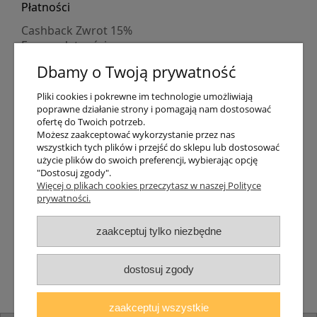
Płatności
Cashback Zwrot 15%
Formy płatności
Indywidualne wyceny
Dbamy o Twoją prywatność
Numer konta
PayPo kupujesz, nie płacisz
Pliki cookies i pokrewne im technologie umożliwiają
Progi rabatowe
poprawne działanie strony i pomagają nam dostosować
Promocje
ofertę do Twoich potrzeb.
Możesz zaakceptować wykorzystanie przez nas
wszystkich tych plików i przejść do sklepu lub dostosować
Dostawa
użycie plików do swoich preferencji, wybierając opcję
"Dostosuj zgody".
Czas wysyłki
Więcej o plikach cookies przeczytasz w naszej Polityce
Dostawa
prywatności.
Śledzenie przesyłki GLS
Śledzenie przesyłki DPD
zaakceptuj tylko niezbędne
Shipping abroad
Zarejestruj się
/
Zaloguj się
dostosuj zgody
Lampomat 2017 - 2026
zaakceptuj wszystkie