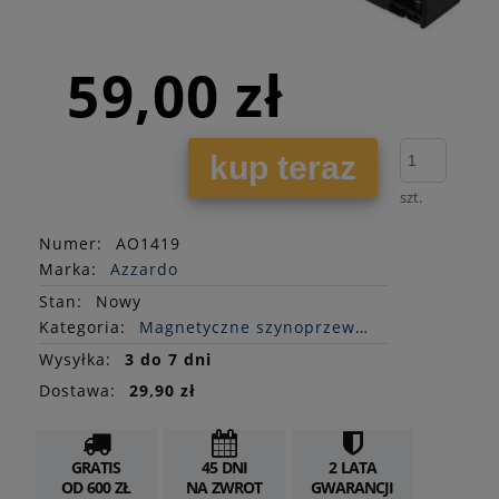
59,00 zł
kup teraz
szt.
Numer:
AO1419
Marka:
Azzardo
Stan
:
Nowy
Kategoria:
Magnetyczne szynoprzewody
Wysyłka:
3 do 7 dni
Dostawa:
29,90 zł
GRATIS
45 DNI
2 LATA
OD 600 ZŁ
NA ZWROT
GWARANCJI