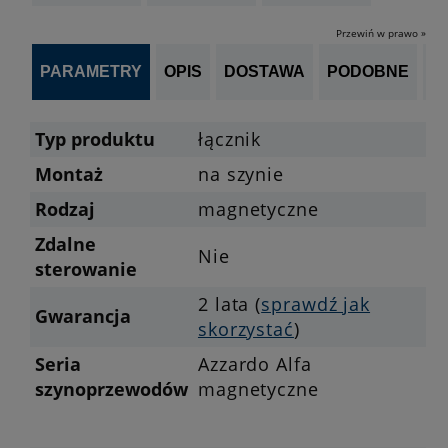
Przewiń w prawo »
PARAMETRY
OPIS
DOSTAWA
PODOBNE
OP
Typ produktu
łącznik
Montaż
na szynie
Rodzaj
magnetyczne
Zdalne
Nie
sterowanie
2 lata (
sprawdź jak
Gwarancja
skorzystać
)
Seria
Azzardo Alfa
szynoprzewodów
magnetyczne