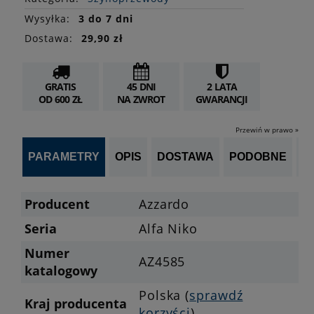
Wysyłka:
3 do 7 dni
Dostawa:
29,90 zł
GRATIS
45 DNI
2 LATA
OD 600 ZŁ
NA ZWROT
GWARANCJI
Przewiń w prawo »
PARAMETRY
OPIS
DOSTAWA
PODOBNE
OP
Producent
Azzardo
Seria
Alfa Niko
Numer
AZ4585
katalogowy
Polska (
sprawdź
Kraj producenta
korzyści
)