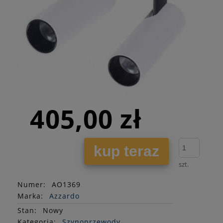
405,00 zł
kup teraz
szt.
Numer:
AO1369
Marka:
Azzardo
Stan
:
Nowy
Kategoria:
Szynoprzewody