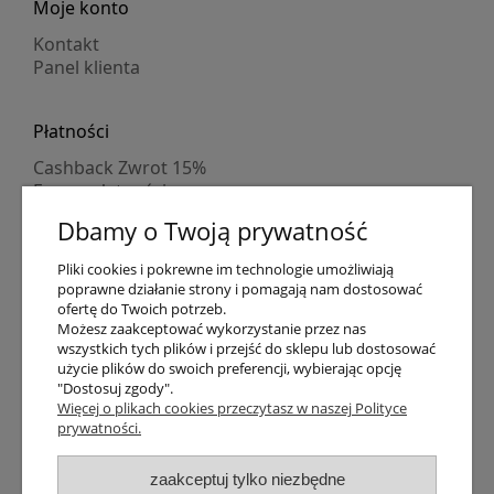
Moje konto
Kontakt
Panel klienta
Płatności
Cashback Zwrot 15%
Formy płatności
Indywidualne wyceny
Dbamy o Twoją prywatność
Numer konta
PayPo kupujesz, nie płacisz
Pliki cookies i pokrewne im technologie umożliwiają
Progi rabatowe
poprawne działanie strony i pomagają nam dostosować
Promocje
ofertę do Twoich potrzeb.
Możesz zaakceptować wykorzystanie przez nas
wszystkich tych plików i przejść do sklepu lub dostosować
Dostawa
użycie plików do swoich preferencji, wybierając opcję
"Dostosuj zgody".
Czas wysyłki
Więcej o plikach cookies przeczytasz w naszej Polityce
Dostawa
prywatności.
Śledzenie przesyłki GLS
Śledzenie przesyłki DPD
zaakceptuj tylko niezbędne