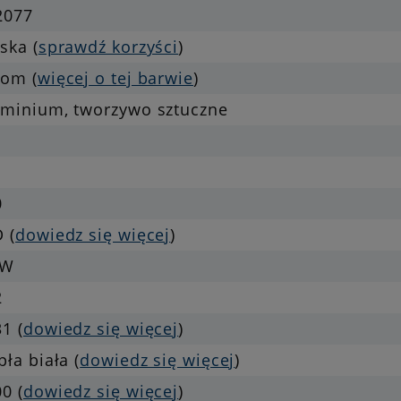
2077
ska (
sprawdź korzyści
)
rom (
więcej o tej barwie
)
uminium, tworzywo sztuczne
0
 (
dowiedz się więcej
)
 W
2
1 (
dowiedz się więcej
)
pła biała (
dowiedz się więcej
)
0 (
dowiedz się więcej
)