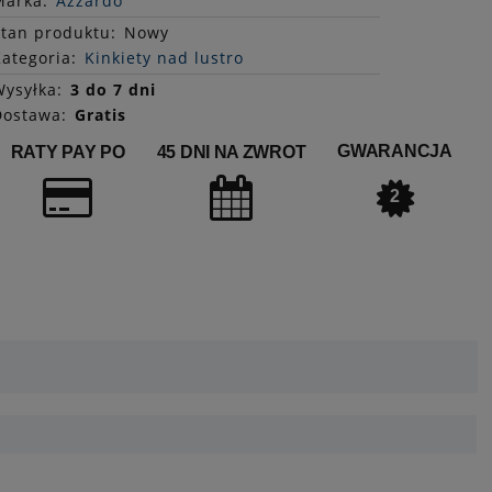
Marka:
Azzardo
Stan
produktu
:
Nowy
ategoria:
Kinkiety nad lustro
ysyłka:
3 do 7 dni
Dostawa:
Gratis
GWARANCJA
RATY PAY PO
45 DNI NA ZWROT
2