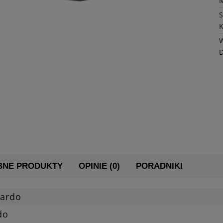
K
W
BNE PRODUKTY
OPINIE (0)
PORADNIKI
zardo
do