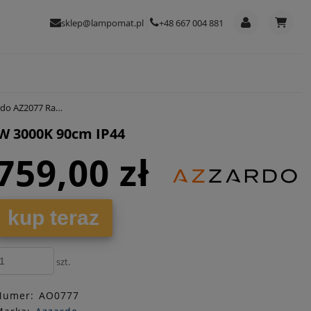
sklep@lampomat.pl
+48 667 004 881
4W 3000K 90cm IP44
W 3000K 90cm IP44
759,00 zł
kup teraz
szt.
Numer:
AO0777