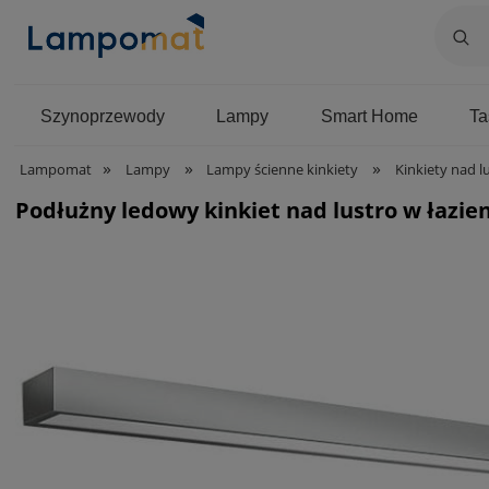
Szynoprzewody
Lampy
Smart Home
T
»
»
»
Lampomat
Lampy
Lampy ścienne kinkiety
Kinkiety nad l
Podłużny ledowy kinkiet nad lustro w łaz