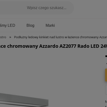
Marki
aśmy LED
Blog
»
ustro
Podłużny ledowy kinkiet nad lustro w łazience chromowany Azzardo AZ2077 Rado LED 2
ience chromowany Azzardo AZ2077 Rado LED 24