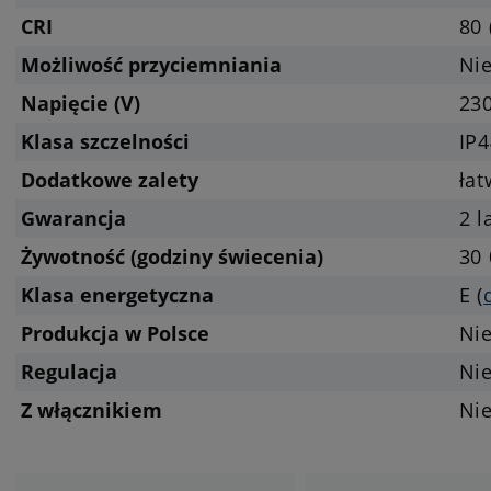
CRI
80 
Możliwość przyciemniania
Nie
Napięcie (V)
23
Klasa szczelności
IP4
Dodatkowe zalety
ła
Gwarancja
2 l
Żywotność (godziny świecenia)
30 
Klasa energetyczna
E (
Produkcja w Polsce
Ni
Regulacja
Ni
Z włącznikiem
Ni