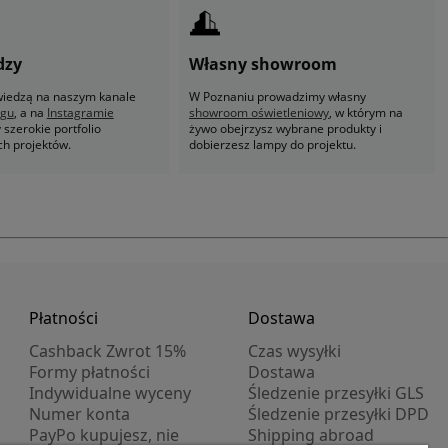
dzy
Własny showroom
 wiedzą na naszym kanale
W Poznaniu prowadzimy własny
ogu
, a na
Instagramie
showroom oświetleniowy
, w którym na
szerokie portfolio
żywo obejrzysz wybrane produkty i
ch projektów.
dobierzesz lampy do projektu.
Płatności
Dostawa
Cashback Zwrot 15%
Czas wysyłki
Formy płatności
Dostawa
Indywidualne wyceny
Śledzenie przesyłki GLS
Numer konta
Śledzenie przesyłki DPD
PayPo kupujesz, nie
Shipping abroad