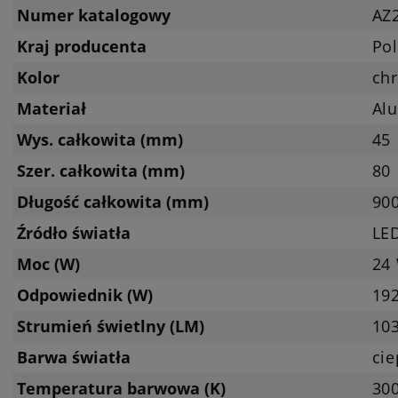
Numer katalogowy
AZ
Kraj producenta
Pol
Kolor
ch
Materiał
Al
Wys. całkowita (mm)
45
Szer. całkowita (mm)
80
Długość całkowita (mm)
90
Źródło światła
LED
Moc (W)
24
Odpowiednik (W)
19
Strumień świetlny (LM)
103
Barwa światła
cie
Temperatura barwowa (K)
300