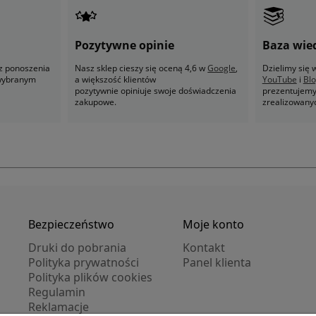
Pozytywne opinie
Baza wie
z ponoszenia
Nasz sklep cieszy się oceną 4,6 w
Google
,
Dzielimy się
 wybranym
a większość klientów
YouTube
i
Bl
pozytywnie opiniuje swoje doświadczenia
prezentujemy 
zakupowe.
zrealizowany
Bezpieczeństwo
Moje konto
Druki do pobrania
Kontakt
Polityka prywatności
Panel klienta
Polityka plików cookies
Regulamin
Reklamacje