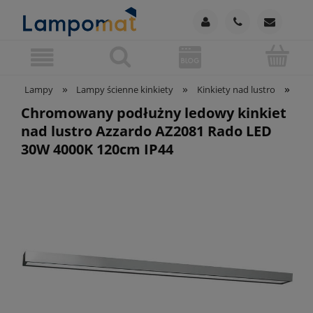
»
»
»
Lampy
Lampy ścienne kinkiety
Kinkiety nad lustro
Chr
Chromowany podłużny ledowy kinkiet
nad lustro Azzardo AZ2081 Rado LED
30W 4000K 120cm IP44