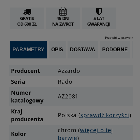
GRATIS
45 DNI
5 LAT
OD 600 ZŁ
NA ZWROT
GWARANCJI
Przewiń w prawo »
PARAMETRY
OPIS
DOSTAWA
PODOBNE
OP
Producent
Azzardo
Seria
Rado
Numer
AZ2081
katalogowy
Kraj
Polska (
sprawdź korzyści
)
producenta
chrom (
więcej o tej
Kolor
barwie
)