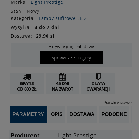
Marka:
Light Prestige
Stan
:
Nowy
Kategoria:
Lampy sufitowe LED
Wysyłka:
3 do 7 dni
Dostawa:
29,90 zł
Aktywne progi rabatowe
Sprawdź szczegóły
GRATIS
45 DNI
2 LATA
OD 600 ZŁ
NA ZWROT
GWARANCJI
Przewiń w prawo »
PARAMETRY
OPIS
DOSTAWA
PODOBNE
OP
Producent
Light Prestige