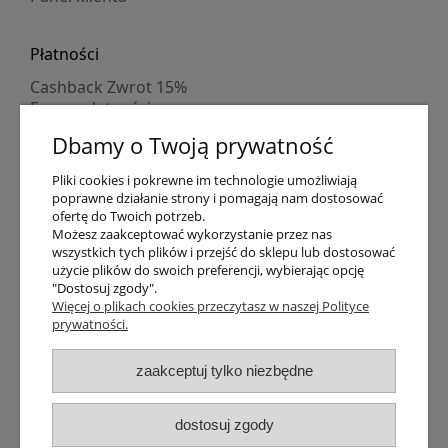
Płatności
Cashback Zwrot 15%
Formy płatności
Indywidualne wyceny
Dbamy o Twoją prywatność
Numer konta
PayPo kupujesz, nie płacisz
Pliki cookies i pokrewne im technologie umożliwiają
Progi rabatowe
poprawne działanie strony i pomagają nam dostosować
Promocje
ofertę do Twoich potrzeb.
Możesz zaakceptować wykorzystanie przez nas
wszystkich tych plików i przejść do sklepu lub dostosować
Dostawa
użycie plików do swoich preferencji, wybierając opcję
"Dostosuj zgody".
Czas wysyłki
Więcej o plikach cookies przeczytasz w naszej Polityce
Dostawa
prywatności.
Śledzenie przesyłki GLS
Śledzenie przesyłki DPD
zaakceptuj tylko niezbędne
Shipping abroad
Zarejestruj się
/
Zaloguj się
dostosuj zgody