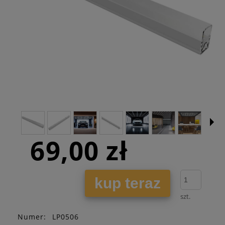
69,00 zł
kup teraz
szt.
Numer:
LP0506