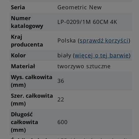
Seria
Geometric New
Numer
LP-0209/1M 60CM 4K
katalogowy
Kraj
Polska (
sprawdź korzyści
)
producenta
Kolor
biały (
więcej o tej barwie
)
Materiał
tworzywo sztuczne
Wys. całkowita
36
(mm)
Szer. całkowita
22
(mm)
Długość
całkowita
600
(mm)