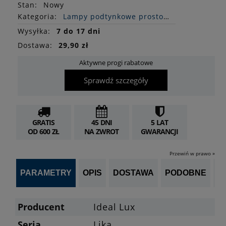
Stan
:
Nowy
Kategoria:
Lampy podtynkowe prostokątne
Wysyłka:
7 do 17 dni
Dostawa:
29,90 zł
Aktywne progi rabatowe
Sprawdź szczegóły
GRATIS
45 DNI
5 LAT
OD 600 ZŁ
NA ZWROT
GWARANCJI
Przewiń w prawo »
PARAMETRY
OPIS
DOSTAWA
PODOBNE
OP
Producent
Ideal Lux
Seria
Lika