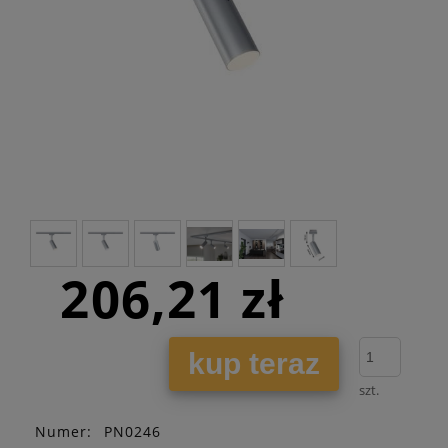
206,21 zł
kup teraz
szt.
Numer:
PN0246