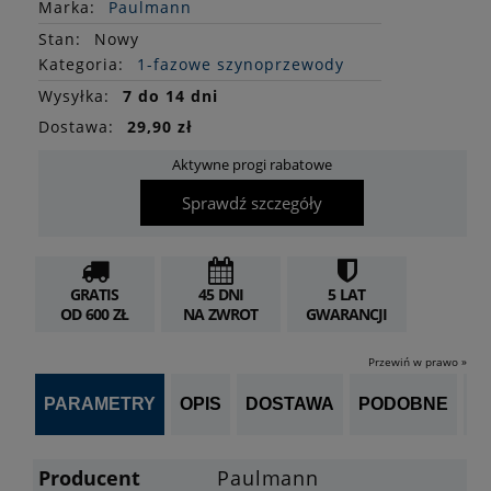
Marka:
Paulmann
Stan
:
Nowy
Kategoria:
1-fazowe szynoprzewody
Wysyłka:
7 do 14 dni
Dostawa:
29,90 zł
Aktywne progi rabatowe
Sprawdź szczegóły
GRATIS
45 DNI
5 LAT
OD 600 ZŁ
NA ZWROT
GWARANCJI
Przewiń w prawo »
PARAMETRY
OPIS
DOSTAWA
PODOBNE
OP
Producent
Paulmann