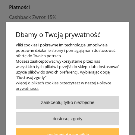
Płatności
Cashback Zwrot 15%
Formy płatności
Indywidualne wyceny
Dbamy o Twoją prywatność
Numer konta
PayPo kupujesz, nie płacisz
Pliki cookies i pokrewne im technologie umożliwiają
Progi rabatowe
poprawne działanie strony i pomagają nam dostosować
Promocje
ofertę do Twoich potrzeb.
Możesz zaakceptować wykorzystanie przez nas
wszystkich tych plików i przejść do sklepu lub dostosować
Dostawa
użycie plików do swoich preferencji, wybierając opcję
"Dostosuj zgody".
Czas wysyłki
Więcej o plikach cookies przeczytasz w naszej Polityce
Dostawa
prywatności.
Śledzenie przesyłki GLS
Śledzenie przesyłki DPD
zaakceptuj tylko niezbędne
Shipping abroad
Zarejestruj się
/
Zaloguj się
dostosuj zgody
Lampomat 2017 - 2026
zaakceptuj wszystkie