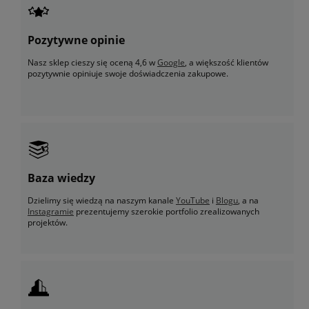
Pozytywne opinie
Nasz sklep cieszy się oceną 4,6 w
Google
, a większość klientów
pozytywnie opiniuje swoje doświadczenia zakupowe.
Baza wiedzy
Dzielimy się wiedzą na naszym kanale
YouTube
i
Blogu
, a na
Instagramie
prezentujemy szerokie portfolio zrealizowanych
projektów.