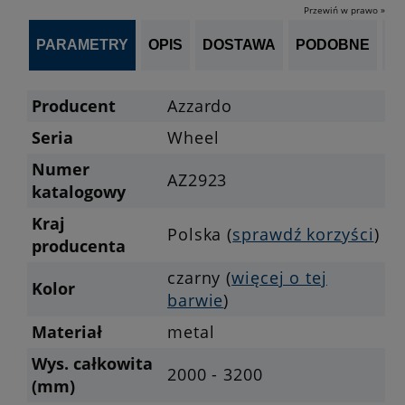
Przewiń w prawo »
PARAMETRY
OPIS
DOSTAWA
PODOBNE
OP
Producent
Azzardo
Seria
Wheel
Numer
AZ2923
katalogowy
Kraj
Polska (
sprawdź korzyści
)
producenta
czarny (
więcej o tej
Kolor
barwie
)
Materiał
metal
Wys. całkowita
2000 - 3200
(mm)