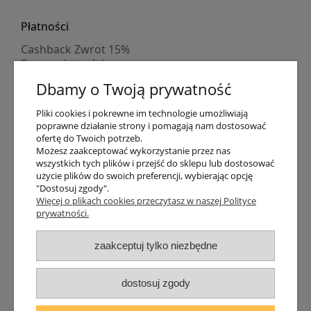
Płatności
Cashback Zwrot 15%
Formy płatności
Indywidualne wyceny
Dbamy o Twoją prywatność
Numer konta
PayPo kupujesz, nie płacisz
Pliki cookies i pokrewne im technologie umożliwiają
Progi rabatowe
poprawne działanie strony i pomagają nam dostosować
Promocje
ofertę do Twoich potrzeb.
Możesz zaakceptować wykorzystanie przez nas
wszystkich tych plików i przejść do sklepu lub dostosować
Dostawa
użycie plików do swoich preferencji, wybierając opcję
"Dostosuj zgody".
Czas wysyłki
Więcej o plikach cookies przeczytasz w naszej Polityce
Dostawa
prywatności.
Śledzenie przesyłki GLS
Śledzenie przesyłki DPD
zaakceptuj tylko niezbędne
Shipping abroad
Zarejestruj się
/
Zaloguj się
dostosuj zgody
Lampomat 2017 - 2026