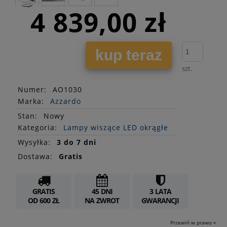
4 839,00 zł
kup teraz
szt.
Numer:
AO1030
Marka:
Azzardo
Stan
:
Nowy
Kategoria:
Lampy wiszące LED okrągłe
Wysyłka:
3 do 7 dni
Dostawa:
Gratis
GRATIS
45 DNI
3 LATA
OD 600 ZŁ
NA ZWROT
GWARANCJI
Przewiń w prawo »