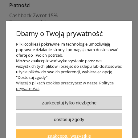
Płatności
Cashback Zwrot 15%
Formy płatności
Indywidualne wyceny
Dbamy o Twoją prywatność
Numer konta
PayPo kupujesz, nie płacisz
Pliki cookies i pokrewne im technologie umożliwiają
Progi rabatowe
poprawne działanie strony i pomagają nam dostosować
Promocje
ofertę do Twoich potrzeb.
Możesz zaakceptować wykorzystanie przez nas
wszystkich tych plików i przejść do sklepu lub dostosować
Dostawa
użycie plików do swoich preferencji, wybierając opcję
"Dostosuj zgody".
Czas wysyłki
Więcej o plikach cookies przeczytasz w naszej Polityce
Dostawa
prywatności.
Śledzenie przesyłki GLS
Śledzenie przesyłki DPD
zaakceptuj tylko niezbędne
Shipping abroad
Zarejestruj się
/
Zaloguj się
dostosuj zgody
Lampomat 2017 - 2026
zaakceptuj wszystkie