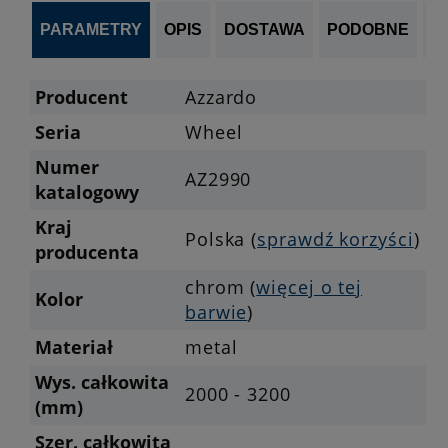
PARAMETRY
OPIS
DOSTAWA
PODOBNE
OP
Producent
Azzardo
Seria
Wheel
Numer
AZ2990
katalogowy
Kraj
Polska (
sprawdź korzyści
)
producenta
chrom (
więcej o tej
Kolor
barwie
)
Materiał
metal
Wys. całkowita
2000 - 3200
(mm)
Szer. całkowita