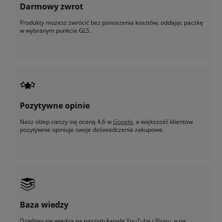
Darmowy zwrot
Produkty możesz zwrócić bez ponoszenia kosztów, oddając paczkę
w wybranym punkcie GLS.
Pozytywne opinie
Nasz sklep cieszy się oceną 4,6 w
Google
, a większość klientów
pozytywnie opiniuje swoje doświadczenia zakupowe.
Baza wiedzy
Dzielimy się wiedzą na naszym kanale
YouTube
i
Blogu
, a na