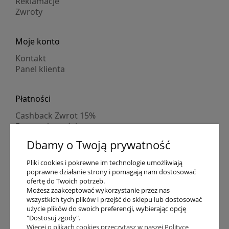
Reklamacje
Zwroty
Moje konto
Kontakt
Panel klienta
Płatności
Cashback Zwrot 15%
Formy płatności
Indywidualne wyceny
Dbamy o Twoją prywatność
Numer konta
PayPo kupujesz, nie płacisz
Pliki cookies i pokrewne im technologie umożliwiają
Progi rabatowe
poprawne działanie strony i pomagają nam dostosować
Promocje
ofertę do Twoich potrzeb.
Możesz zaakceptować wykorzystanie przez nas
wszystkich tych plików i przejść do sklepu lub dostosować
Dostawa
użycie plików do swoich preferencji, wybierając opcję
"Dostosuj zgody".
Czas wysyłki
Więcej o plikach cookies przeczytasz w naszej Polityce