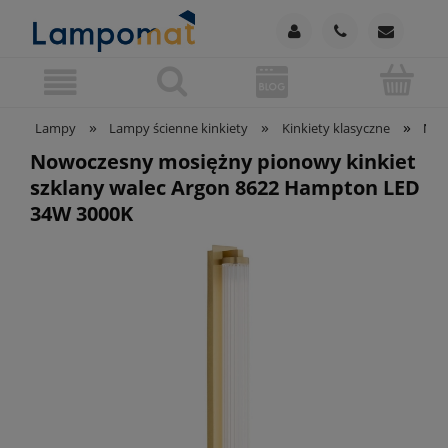
»
»
»
Lampy
Lampy ścienne kinkiety
Kinkiety klasyczne
Now
Nowoczesny mosiężny pionowy kinkiet
szklany walec Argon 8622 Hampton LED
34W 3000K