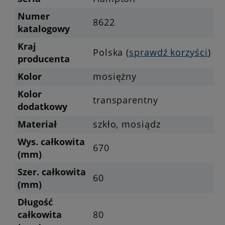
Numer
8622
katalogowy
Kraj
Polska (
sprawdź korzyści
)
producenta
Kolor
mosiężny
Kolor
transparentny
dodatkowy
Materiał
szkło, mosiądz
Wys. całkowita
670
(mm)
Szer. całkowita
60
(mm)
Długość
całkowita
80