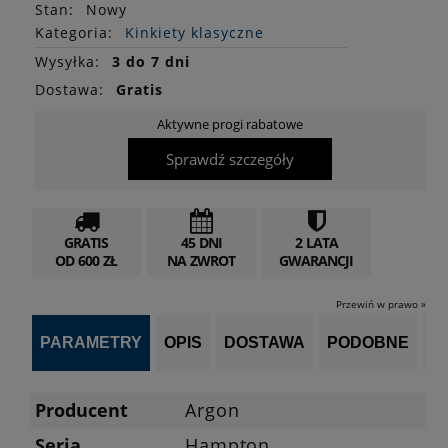
Stan
:
Nowy
Kategoria:
Kinkiety klasyczne
Wysyłka:
3 do 7 dni
Dostawa:
Gratis
Aktywne progi rabatowe
Sprawdź szczegóły
GRATIS
45 DNI
2 LATA
OD 600 ZŁ
NA ZWROT
GWARANCJI
Przewiń w prawo »
PARAMETRY
OPIS
DOSTAWA
PODOBNE
OP
Producent
Argon
Seria
Hampton