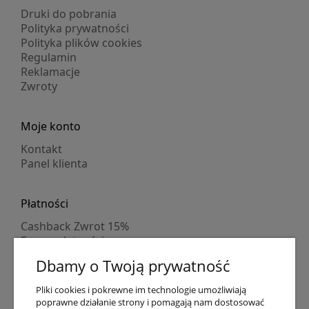
Druki do pobrania
Polityka prywatności
Polityka plików cookies
Regulamin
Reklamacje
Zwroty
Moje konto
Kontakt
Panel klienta
Płatności
Cashback Zwrot 15%
Formy płatności
Indywidualne wyceny
Dbamy o Twoją prywatność
Numer konta
PayPo kupujesz, nie płacisz
Pliki cookies i pokrewne im technologie umożliwiają
Progi rabatowe
poprawne działanie strony i pomagają nam dostosować