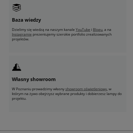
Baza wiedzy
Dzielimy się wiedzą na naszym kanale
YouTube
i
Blogu
, a na
Instagramie
prezentujemy szerokie portfolio zrealizowanych
projektów.
Własny showroom
W Poznaniu prowadzimy własny
showroom oświetleniowy
, w
którym na żywo obejrzysz wybrane produkty i dobierzesz lampy do
projektu.