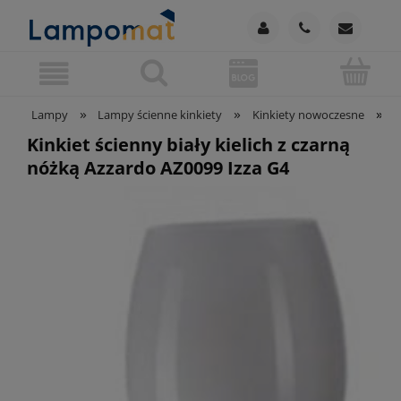
»
»
»
Lampy
Lampy ścienne kinkiety
Kinkiety nowoczesne
K
Kinkiet ścienny biały kielich z czarną
nóżką Azzardo AZ0099 Izza G4