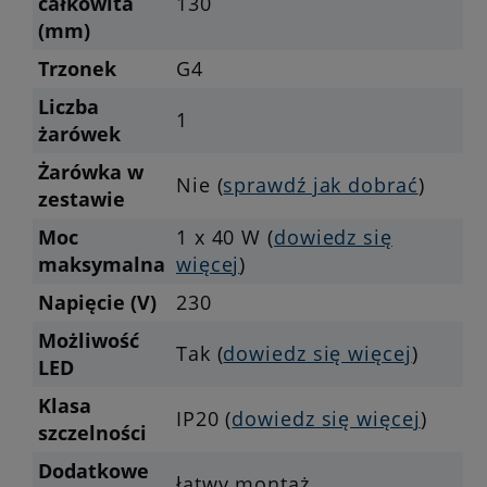
całkowita
130
(mm)
Trzonek
G4
Liczba
1
żarówek
Żarówka w
Nie (
sprawdź jak dobrać
)
zestawie
Moc
1 x 40 W (
dowiedz się
maksymalna
więcej
)
Napięcie (V)
230
Możliwość
Tak (
dowiedz się więcej
)
LED
Klasa
IP20 (
dowiedz się więcej
)
szczelności
Dodatkowe
łatwy montaż