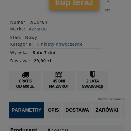
kup teraz
szt.
Numer:
AO0484
Marka:
Azzardo
Stan
:
Nowy
Kategoria:
Kinkiety nowoczesne
Wysyłka:
3 do 7 dni
Dostawa:
29,90 zł
GRATIS
45 DNI
2 LATA
OD 600 ZŁ
NA ZWROT
GWARANCJI
Przewiń w prawo »
PARAMETRY
OPIS
DOSTAWA
ŻARÓWKI
P
Producent
Azzardo