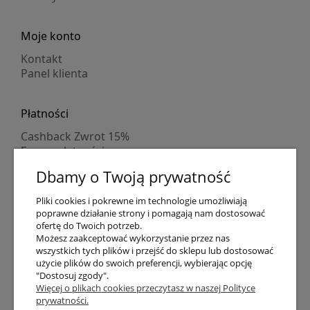
Moje konto
Kontakt
Panel klienta
Płatności
Cashback Zwrot 15%
Formy płatności
Indywidualne wyceny
Dbamy o Twoją prywatność
Numer konta
PayPo kupujesz, nie płacisz
Pliki cookies i pokrewne im technologie umożliwiają
Progi rabatowe
poprawne działanie strony i pomagają nam dostosować
Promocje
ofertę do Twoich potrzeb.
Możesz zaakceptować wykorzystanie przez nas
wszystkich tych plików i przejść do sklepu lub dostosować
Dostawa
użycie plików do swoich preferencji, wybierając opcję
"Dostosuj zgody".
Czas wysyłki
Więcej o plikach cookies przeczytasz w naszej Polityce
Dostawa
prywatności.