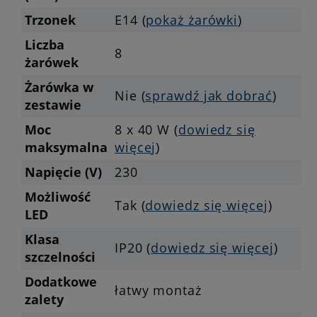
Trzonek
E14 (
pokaż żarówki
)
Liczba
8
żarówek
Żarówka w
Nie (
sprawdź jak dobrać
)
zestawie
Moc
8 x 40 W (
dowiedz się
maksymalna
więcej
)
Napięcie (V)
230
Możliwość
Tak (
dowiedz się więcej
)
LED
Klasa
IP20 (
dowiedz się więcej
)
szczelności
Dodatkowe
łatwy montaż
zalety