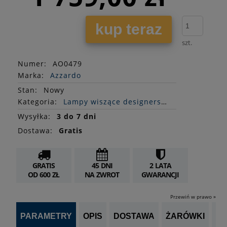
kup teraz
szt.
Numer:
AO0479
Marka:
Azzardo
Stan
:
Nowy
Kategoria:
Lampy wiszące designerskie
Wysyłka:
3 do 7 dni
Dostawa:
Gratis
GRATIS
45 DNI
2 LATA
OD 600 ZŁ
NA ZWROT
GWARANCJI
Przewiń w prawo »
PARAMETRY
OPIS
DOSTAWA
ŻARÓWKI
P