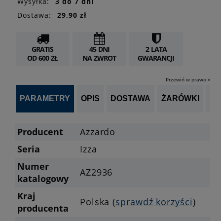
Wysyłka:
3 do 7 dni
Dostawa:
29,90 zł
GRATIS
45 DNI
2 LATA
OD 600 ZŁ
NA ZWROT
GWARANCJI
Przewiń w prawo »
PARAMETRY
OPIS
DOSTAWA
ŻARÓWKI
P
Producent
Azzardo
Seria
Izza
Numer
AZ2936
katalogowy
Kraj
Polska (
sprawdź korzyści
)
producenta