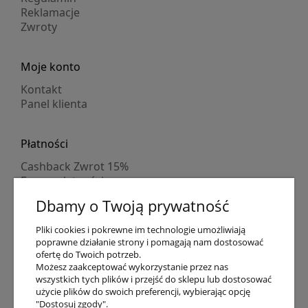
Reklamacje
Zwroty
Moje konto
Kontakt
Panel klienta
Płatności
Cashback Zwrot 15%
Formy płatności
Indywidualne wyceny
Dbamy o Twoją prywatność
Numer konta
PayPo kupujesz, nie płacisz
Pliki cookies i pokrewne im technologie umożliwiają
Progi rabatowe
poprawne działanie strony i pomagają nam dostosować
Promocje
ofertę do Twoich potrzeb.
Możesz zaakceptować wykorzystanie przez nas
wszystkich tych plików i przejść do sklepu lub dostosować
Dostawa
użycie plików do swoich preferencji, wybierając opcję
"Dostosuj zgody".