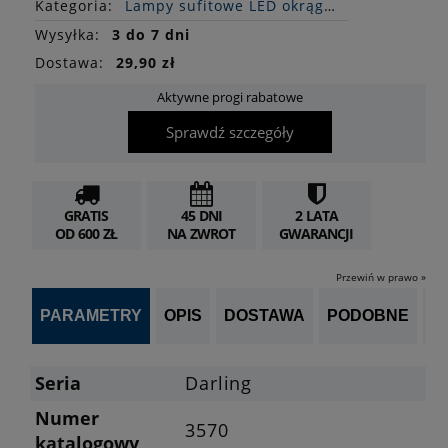
Kategoria:
Lampy sufitowe LED okrągłe
Wysyłka:
3 do 7 dni
Dostawa:
29,90 zł
Aktywne progi rabatowe
Sprawdź szczegóły
GRATIS
45 DNI
2 LATA
OD 600 ZŁ
NA ZWROT
GWARANCJI
Przewiń w prawo »
PARAMETRY
OPIS
DOSTAWA
PODOBNE
OP
Seria
Darling
Numer
3570
katalogowy