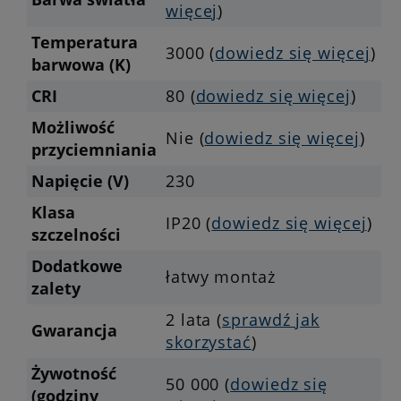
więcej
)
Temperatura
3000 (
dowiedz się więcej
)
barwowa (K)
CRI
80 (
dowiedz się więcej
)
Możliwość
Nie (
dowiedz się więcej
)
przyciemniania
Napięcie (V)
230
Klasa
IP20 (
dowiedz się więcej
)
szczelności
Dodatkowe
łatwy montaż
zalety
2 lata (
sprawdź jak
Gwarancja
skorzystać
)
Żywotność
50 000 (
dowiedz się
(godziny