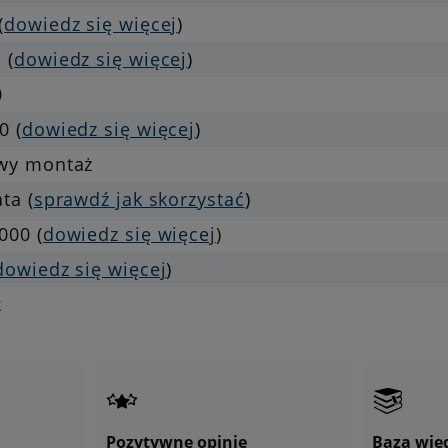
(
dowiedz się więcej
)
 (
dowiedz się więcej
)
0
0 (
dowiedz się więcej
)
twy montaż
ata (
sprawdź jak skorzystać
)
000 (
dowiedz się więcej
)
dowiedz się więcej
)
k
Pozytywne opinie
Baza wie