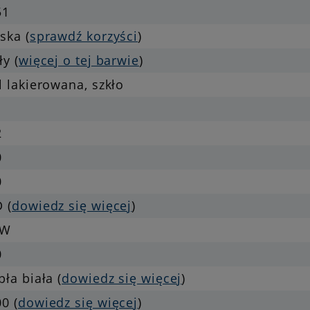
51
ska (
sprawdź korzyści
)
ły (
więcej o tej barwie
)
l lakierowana, szkło
2
0
0
 (
dowiedz się więcej
)
 W
0
pła biała (
dowiedz się więcej
)
0 (
dowiedz się więcej
)