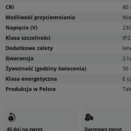
CRI
80 
Możliwość przyciemniania
Nie
Napięcie (V)
23
Klasa szczelności
IP2
Dodatkowe zalety
ła
Gwarancja
2 l
Żywotność (godziny świecenia)
50 
Klasa energetyczna
E (
Produkcja w Polsce
Ta
45 dni na zwrot
Darmowy zwrot