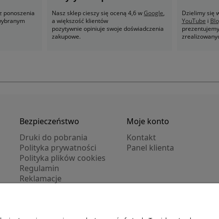
z ponoszenia
Nasz sklep cieszy się oceną 4,6 w
Google
,
Dzielimy się
 wybranym
a większość klientów
YouTube
i
Bl
pozytywnie opiniuje swoje doświadczenia
prezentujemy 
zakupowe.
zrealizowany
Bezpieczeństwo
Moje konto
Druki do pobrania
Kontakt
Polityka prywatności
Panel klienta
Polityka plików cookies
Regulamin
Reklamacje
Zwroty