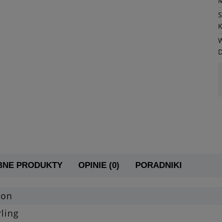
K
W
BNE PRODUKTY
OPINIE (0)
PORADNIKI
gon
ling