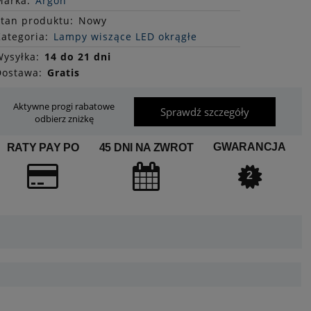
Marka:
Argon
Stan
produktu
:
Nowy
ategoria:
Lampy wiszące LED okrągłe
ysyłka:
14 do 21 dni
Dostawa:
Gratis
Aktywne progi rabatowe
Sprawdź szczegóły
odbierz zniżkę
GWARANCJA
RATY PAY PO
45 DNI NA ZWROT
2