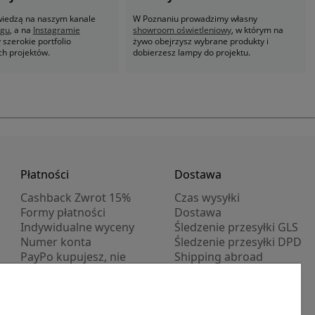
 wiedzą na naszym kanale
W Poznaniu prowadzimy własny
ogu
, a na
Instagramie
showroom oświetleniowy
, w którym na
szerokie portfolio
żywo obejrzysz wybrane produkty i
ch projektów.
dobierzesz lampy do projektu.
Płatności
Dostawa
Cashback Zwrot 15%
Czas wysyłki
Formy płatności
Dostawa
Indywidualne wyceny
Śledzenie przesyłki GLS
Numer konta
Śledzenie przesyłki DPD
PayPo kupujesz, nie
Shipping abroad
płacisz
Progi rabatowe
Promocje