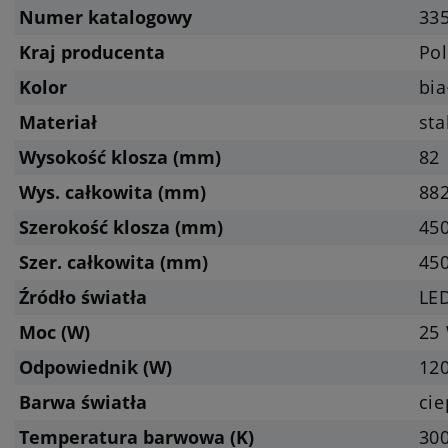
Numer katalogowy
33
Kraj producenta
Pol
Kolor
bia
Materiał
sta
Wysokość klosza (mm)
82
Wys. całkowita (mm)
88
Szerokość klosza (mm)
45
Szer. całkowita (mm)
45
Źródło światła
LED
Moc (W)
25
Odpowiednik (W)
12
Barwa światła
cie
Temperatura barwowa (K)
300