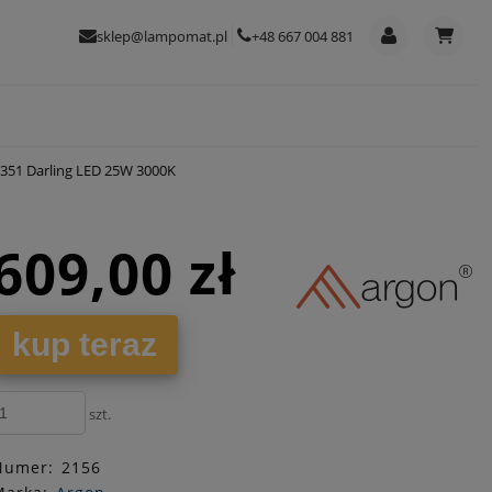
sklep@lampomat.pl
+48 667 004 881
3351 Darling LED 25W 3000K
609,00 zł
kup teraz
szt.
Numer:
2156