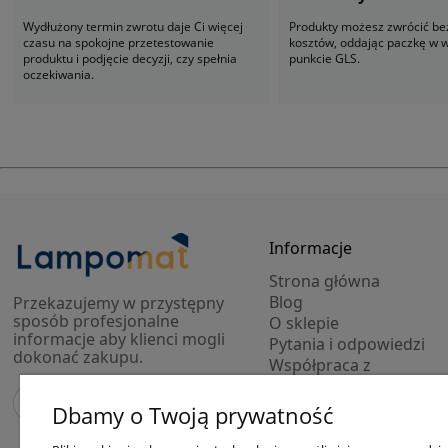
Wydłużony termin zwrotu daje Ci więcej
Produkty możesz zwrócić be
czasu na spokojne przetestowanie
kosztów, oddając paczkę w
produktu i podjęcie decyzji, czy spełnia
punkcie GLS.
oczekiwania.
Informacje
Strona główna
Blog
Przekazujemy w przystępny
sposób profesjonalne
O sklepie
informacje aby klienci mogli
Pytania i odpowiedzi
dokonać zakupu.
Współpraca z
projektantami
Modele 3D lamp
Dbamy o Twoją prywatność
Outlet