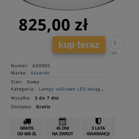
825,00 zł
kup teraz
szt.
Numer:
AO0905
Marka:
Azzardo
Stan
:
Nowy
Kategoria:
Lampy sufitowe LED okrągłe
Wysyłka:
3 do 7 dni
Dostawa:
Gratis
GRATIS
45 DNI
3 LATA
OD 600 ZŁ
NA ZWROT
GWARANCJI