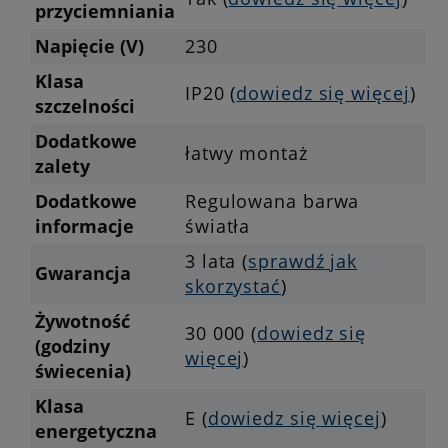
przyciemniania
Napięcie (V)
230
Klasa
IP20 (
dowiedz się więcej
)
szczelności
Dodatkowe
łatwy montaż
zalety
Dodatkowe
Regulowana barwa
informacje
światła
3 lata (
sprawdź jak
Gwarancja
skorzystać
)
Żywotność
30 000 (
dowiedz się
(godziny
więcej
)
świecenia)
Klasa
E (
dowiedz się więcej
)
energetyczna