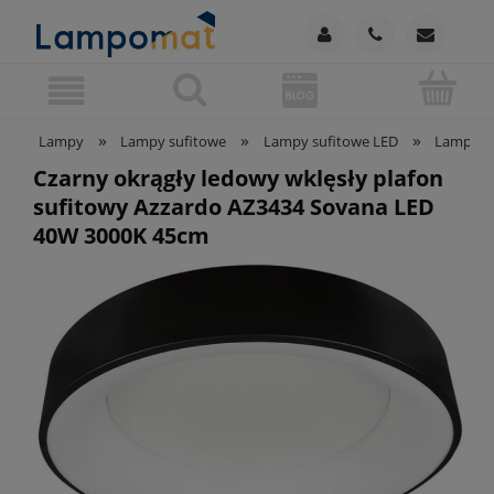
»
»
»
Lampy
Lampy sufitowe
Lampy sufitowe LED
Lampy su
Czarny okrągły ledowy wklęsły plafon
sufitowy Azzardo AZ3434 Sovana LED
40W 3000K 45cm