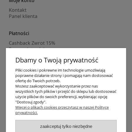
Moje konto
Kontakt
Panel klienta
Płatności
Cashback Zwrot 15%
Formy płatności
Indywidualne wyceny
Dbamy o Twoją prywatność
Numer konta
PayPo kupujesz, nie płacisz
Pliki cookies i pokrewne im technologie umożliwiają
Progi rabatowe
poprawne działanie strony i pomagają nam dostosować
Promocje
ofertę do Twoich potrzeb.
Możesz zaakceptować wykorzystanie przez nas
wszystkich tych plików i przejść do sklepu lub dostosować
Dostawa
użycie plików do swoich preferencji, wybierając opcję
"Dostosuj zgody".
Czas wysyłki
Więcej o plikach cookies przeczytasz w naszej Polityce
Dostawa
prywatności.
Śledzenie przesyłki GLS
Śledzenie przesyłki DPD
zaakceptuj tylko niezbędne
Shipping abroad