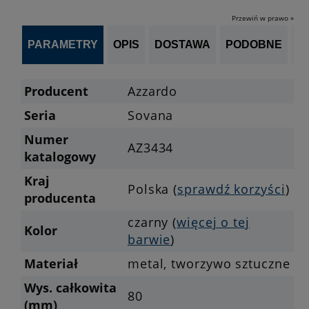
Przewiń w prawo »
PARAMETRY
OPIS
DOSTAWA
PODOBNE
OP
Producent
Azzardo
Seria
Sovana
Numer
AZ3434
katalogowy
Kraj
Polska (
sprawdź korzyści
)
producenta
czarny (
więcej o tej
Kolor
barwie
)
Materiał
metal, tworzywo sztuczne
Wys. całkowita
80
(mm)