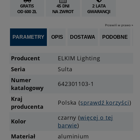
GRATIS
45 DNI
2 LATA
OD 600 ZŁ
NA ZWROT
GWARANCJI
Przewiń w prawo »
PARAMETRY
OPIS
DOSTAWA
PODOBNE
OP
Producent
ELKIM Lighting
Seria
Sulta
Numer
642301103-1
katalogowy
Kraj
Polska (
sprawdź korzyści
)
producenta
czarny (
więcej o tej
Kolor
barwie
)
Materiał
aluminium