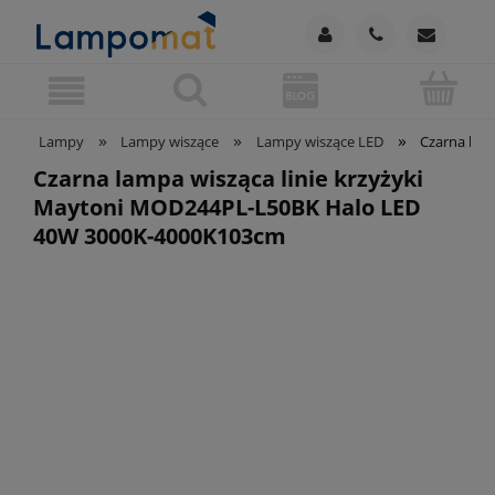
»
»
»
Lampy
Lampy wiszące
Lampy wiszące LED
Czarna lam
Czarna lampa wisząca linie krzyżyki
Maytoni MOD244PL-L50BK Halo LED
40W 3000K-4000K103cm