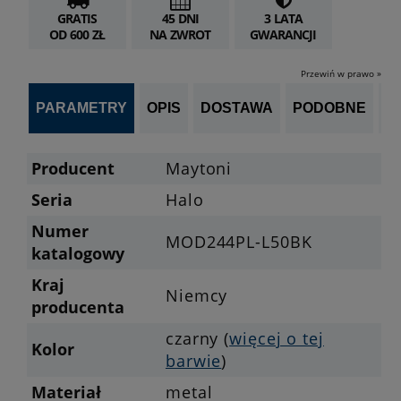
GRATIS
45 DNI
3 LATA
OD 600 ZŁ
NA ZWROT
GWARANCJI
Przewiń w prawo »
PARAMETRY
OPIS
DOSTAWA
PODOBNE
OP
Producent
Maytoni
Seria
Halo
Numer
MOD244PL-L50BK
katalogowy
Kraj
Niemcy
producenta
czarny (
więcej o tej
Kolor
barwie
)
Materiał
metal