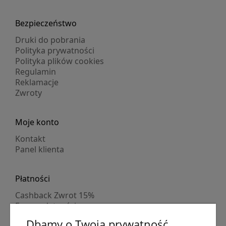
Bezpieczeństwo
Druki do pobrania
Polityka prywatności
Polityka plików cookies
Regulamin
Reklamacje
Zwroty
Moje konto
Kontakt
Panel klienta
Płatności
Cashback Zwrot 15%
Formy płatności
Indywidualne wyceny
Dbamy o Twoją prywatność