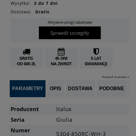
Wysyłka:
3 do 7 dni
Dostawa:
Gratis
Aktywne progi rabatowe
Sprawdź szczegóły
GRATIS
45 DNI
5 LAT
OD 600 ZŁ
NA ZWROT
GWARANCJI
Przewiń w prawo »
PARAMETRY
OPIS
DOSTAWA
PODOBNE
OP
Producent
Italux
Seria
Giulia
Numer
5304-850RC-WH-3