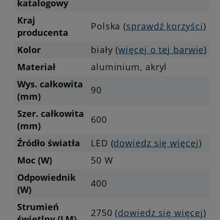
katalogowy
Kraj
Polska (
sprawdź korzyści
)
producenta
Kolor
biały (
więcej o tej barwie
)
Materiał
aluminium, akryl
Wys. całkowita
90
(mm)
Szer. całkowita
600
(mm)
Źródło światła
LED (
dowiedz się więcej
)
Moc (W)
50 W
Odpowiednik
400
(W)
Strumień
2750 (
dowiedz się więcej
)
świetlny (LM)