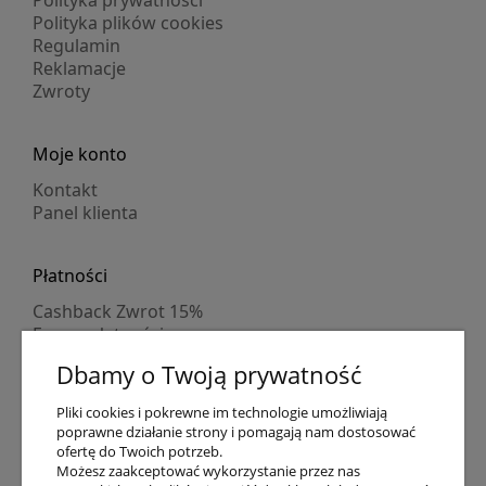
Polityka prywatności
Polityka plików cookies
Regulamin
Reklamacje
Zwroty
Moje konto
Kontakt
Panel klienta
Płatności
Cashback Zwrot 15%
Formy płatności
Indywidualne wyceny
Dbamy o Twoją prywatność
Numer konta
PayPo kupujesz, nie płacisz
Pliki cookies i pokrewne im technologie umożliwiają
Progi rabatowe
poprawne działanie strony i pomagają nam dostosować
Promocje
ofertę do Twoich potrzeb.
Możesz zaakceptować wykorzystanie przez nas