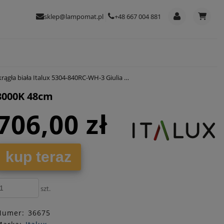
sklep@lampomat.pl
+48 667 004 881
ała Italux 5304-840RC-WH-3 Giulia LED 40W 3000K 48cm
 3000K 48cm
706,00 zł
kup teraz
szt.
Numer:
36675