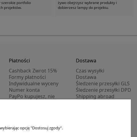
szerokie portfolio
żywo obejrzysz wybrane produkty i
ch projektów.
dobierzesz lampy do projektu.
Płatności
Dostawa
Cashback Zwrot 15%
Czas wysyłki
Formy płatności
Dostawa
Indywidualne wyceny
Śledzenie przesyłki GLS
Numer konta
Śledzenie przesyłki DPD
PayPo kupujesz, nie
Shipping abroad
płacisz
Progi rabatowe
Promocje
wybierając opcję "Dostosuj zgody".