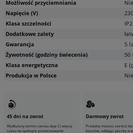
Możliwość przyciemniania
Nie
Napięcie (V)
23
Klasa szczelności
IP2
Dodatkowe zalety
ła
Gwarancja
5 l
Żywotność (godziny świecenia)
50 
Klasa energetyczna
E (
Produkcja w Polsce
Ni
45 dni na zwrot
Darmowy zwrot
Wydłużony termin zwrotu daje Ci więcej
Produkty możesz zwrócić be
czasu na spokojne przetestowanie
kosztów, oddając paczkę w