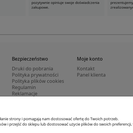
pozytywnie opiniuje swoje doświadczenia
prezentujemy 
zakupowe.
zrealizowany
Bezpieczeństwo
Moje konto
Druki do pobrania
Kontakt
Polityka prywatności
Panel klienta
Polityka plików cookies
Regulamin
Reklamacje
Zwroty
ałanie strony i pomagają nam dostosować ofertę do Twoich potrzeb.
Zarejestruj się
/
Zaloguj się
w i przejść do sklepu lub dostosować użycie plików do swoich preferencji, 