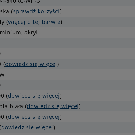
04-840RC-WH-3
ska (
sprawdź korzyści
)
ły (
więcej o tej barwie
)
minium, akryl
0
 (
dowiedz się więcej
)
 W
0
0 (
dowiedz się więcej
)
pła biała (
dowiedz się więcej
)
0 (
dowiedz się więcej
)
(
dowiedz się więcej
)