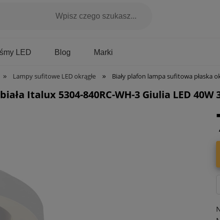
Marki
aśmy LED
Blog
»
»
Lampy sufitowe LED okrągłe
Biały plafon lampa sufitowa płaska okrągła bi
 biała Italux 5304-840RC-WH-3 Giulia LED 40W