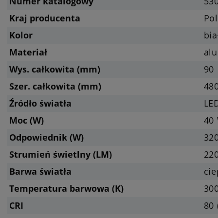
Numer katalogowy
53
Kraj producenta
Pol
Kolor
bia
Materiał
alu
Wys. całkowita (mm)
90
Szer. całkowita (mm)
48
Źródło światła
LED
Moc (W)
40
Odpowiednik (W)
32
Strumień świetlny (LM)
220
Barwa światła
cie
Temperatura barwowa (K)
300
CRI
80 