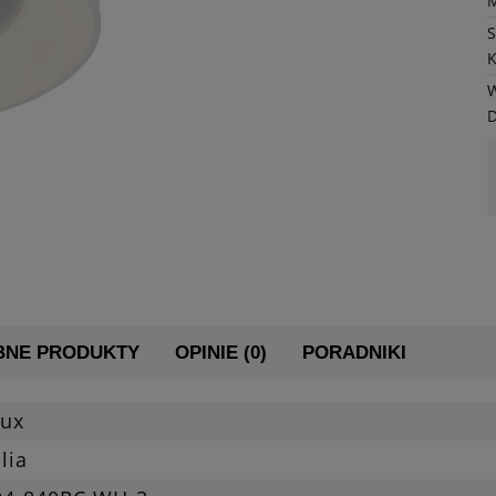
K
W
BNE PRODUKTY
OPINIE (0)
PORADNIKI
lux
lia