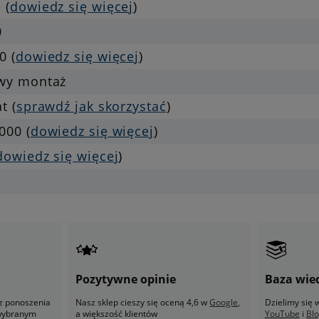
 (
dowiedz się więcej
)
0
0 (
dowiedz się więcej
)
twy montaż
at (
sprawdź jak skorzystać
)
000 (
dowiedz się więcej
)
dowiedz się więcej
)
e
Pozytywne opinie
Baza wie
z ponoszenia
Nasz sklep cieszy się oceną 4,6 w
Google
,
Dzielimy się
 wybranym
a większość klientów
YouTube
i
Bl