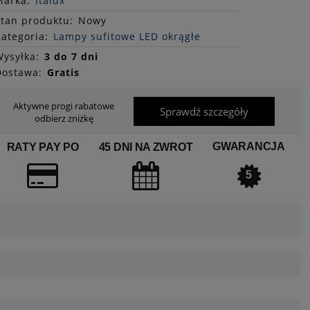
Marka:
Italux
Stan
produktu
:
Nowy
ategoria:
Lampy sufitowe LED okrągłe
ysyłka:
3 do 7 dni
Dostawa:
Gratis
Aktywne progi rabatowe
Sprawdź szczegóły
odbierz zniżkę
GWARANCJA
RATY PAY PO
45 DNI NA ZWROT
5