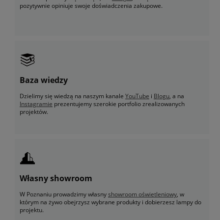
pozytywnie opiniuje swoje doświadczenia zakupowe.
Baza wiedzy
Dzielimy się wiedzą na naszym kanale
YouTube
i
Blogu
, a na
Instagramie
prezentujemy szerokie portfolio zrealizowanych
projektów.
Własny showroom
W Poznaniu prowadzimy własny
showroom oświetleniowy
, w
którym na żywo obejrzysz wybrane produkty i dobierzesz lampy do
projektu.