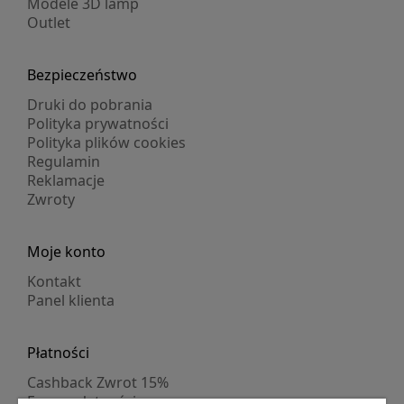
Modele 3D lamp
Outlet
Bezpieczeństwo
Druki do pobrania
Polityka prywatności
Polityka plików cookies
Regulamin
Reklamacje
Zwroty
Moje konto
Kontakt
Panel klienta
Płatności
Cashback Zwrot 15%
Formy płatności