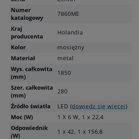
Numer
7860ME
katalogowy
Kraj
Holandia
producenta
Kolor
mosiężny
Materiał
metal
Wys. całkowita
1850
(mm)
Szer. całkowita
280
(mm)
Źródło światła
LED (
dowiedz się więcej
)
Moc (W)
1 X 6 W, 1 x 22,4
Odpowiednik
1 x 42, 1 x 156,8
(W)