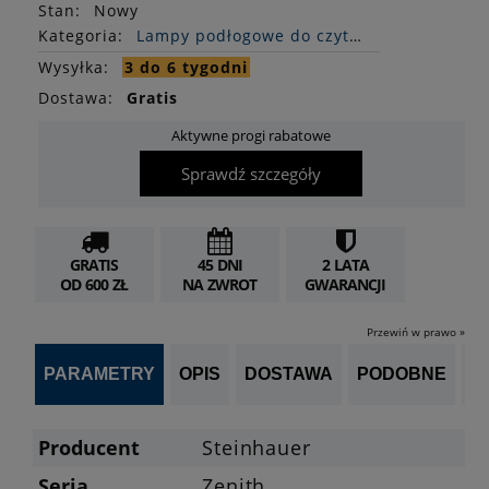
Stan
:
Nowy
Kategoria:
Lampy podłogowe do czytania
Wysyłka:
3 do 6 tygodni
Dostawa:
Gratis
Aktywne progi rabatowe
Sprawdź szczegóły
GRATIS
45 DNI
2 LATA
OD 600 ZŁ
NA ZWROT
GWARANCJI
Przewiń w prawo »
PARAMETRY
OPIS
DOSTAWA
PODOBNE
OP
Producent
Steinhauer
Seria
Zenith