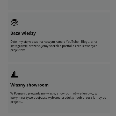
Baza wiedzy
Dzielimy się wiedzą na naszym kanale
YouTube
i
Blogu
, a na
Instagramie
prezentujemy szerokie portfolio zrealizowanych
projektów.
Własny showroom
W Poznaniu prowadzimy własny
showroom oświetleniowy
, w
którym na żywo obejrzysz wybrane produkty i dobierzesz lampy do
projektu.