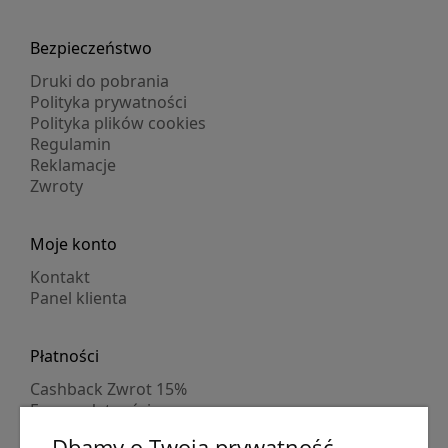
Bezpieczeństwo
Druki do pobrania
Polityka prywatności
Polityka plików cookies
Regulamin
Reklamacje
Zwroty
Moje konto
Kontakt
Panel klienta
Płatności
Cashback Zwrot 15%
Formy płatności
Indywidualne wyceny
Dbamy o Twoją prywatność