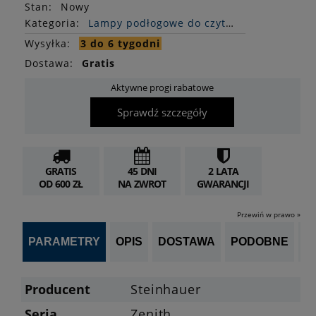
Stan
:
Nowy
Kategoria:
Lampy podłogowe do czytania
Wysyłka:
3 do 6 tygodni
Dostawa:
Gratis
Aktywne progi rabatowe
Sprawdź szczegóły
GRATIS
45 DNI
2 LATA
OD 600 ZŁ
NA ZWROT
GWARANCJI
Przewiń w prawo »
PARAMETRY
OPIS
DOSTAWA
PODOBNE
OP
Producent
Steinhauer
Seria
Zenith