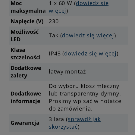
Moc
1 x 60 W (
dowiedz się
maksymalna
więcej
)
Napięcie (V)
230
Możliwość
Tak (
dowiedz się więcej
)
LED
Klasa
IP43 (
dowiedz się więcej
)
szczelności
Dodatkowe
łatwy montaż
zalety
Do wyboru klosz mleczny
Dodatkowe
lub transparentny-dymny.
informacje
Prosimy wpisać w notatce
do zamówienia.
3 lata (
sprawdź jak
Gwarancja
skorzystać
)