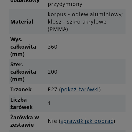
przydymiony
korpus - odlew aluminiowy;
Materiał
klosz - szkło akrylowe
(PMMA)
Wys.
całkowita
360
(mm)
Szer.
całkowita
200
(mm)
Trzonek
E27 (
pokaż żarówki
)
Liczba
1
żarówek
Żarówka w
Nie (
sprawdź jak dobrać
)
zestawie