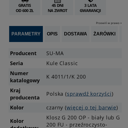
GRATIS
45 DNI
3 LATA
OD 600 ZŁ
NA ZWROT
GWARANCJI
Przewiń w prawo »
PARAMETRY
OPIS
DOSTAWA
ŻARÓWKI
P
Producent
SU-MA
Seria
Kule Classic
Numer
K 4011/1/K 200
katalogowy
Kraj
Polska (
sprawdź korzyści
)
producenta
Kolor
czarny (
więcej o tej barwie
)
Klosz G 200 OP - biały lub G
Kolor
200 FU - przeźroczysto-
dodatkowy