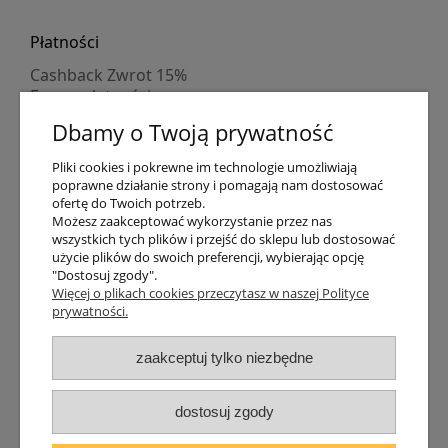
Płatności
Cashback Zwrot 15%
Formy płatności
Indywidualne wyceny
Dbamy o Twoją prywatność
Numer konta
PayPo kupujesz, nie płacisz
Pliki cookies i pokrewne im technologie umożliwiają
Progi rabatowe
poprawne działanie strony i pomagają nam dostosować
Promocje
ofertę do Twoich potrzeb.
Możesz zaakceptować wykorzystanie przez nas
wszystkich tych plików i przejść do sklepu lub dostosować
Dostawa
użycie plików do swoich preferencji, wybierając opcję
"Dostosuj zgody".
Czas wysyłki
Więcej o plikach cookies przeczytasz w naszej Polityce
Dostawa
prywatności.
Śledzenie przesyłki GLS
Śledzenie przesyłki DPD
zaakceptuj tylko niezbędne
Shipping abroad
Zarejestruj się
/
Zaloguj się
dostosuj zgody