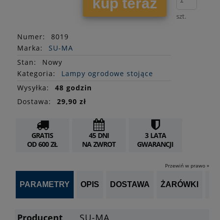
kup teraz
szt.
Numer:
8019
Marka:
SU-MA
Stan
:
Nowy
Kategoria:
Lampy ogrodowe stojące
Wysyłka:
48 godzin
Dostawa:
29,90 zł
GRATIS
45 DNI
3 LATA
OD 600 ZŁ
NA ZWROT
GWARANCJI
Przewiń w prawo »
PARAMETRY
OPIS
DOSTAWA
ŻARÓWKI
OP
Producent
SU-MA