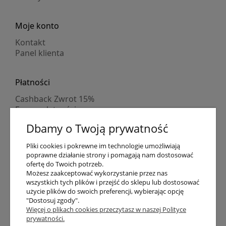
Moje konto
Kontakt
Panel klienta
Płatności
Cashback Zwrot 15%
Formy płatności
Indywidualne wyceny
Dbamy o Twoją prywatność
Numer konta
PayPo kupujesz, nie płacisz
Pliki cookies i pokrewne im technologie umożliwiają
Progi rabatowe
poprawne działanie strony i pomagają nam dostosować
Promocje
ofertę do Twoich potrzeb.
Możesz zaakceptować wykorzystanie przez nas
wszystkich tych plików i przejść do sklepu lub dostosować
Dostawa
użycie plików do swoich preferencji, wybierając opcję
"Dostosuj zgody".
Czas wysyłki
Więcej o plikach cookies przeczytasz w naszej Polityce
Dostawa
prywatności.