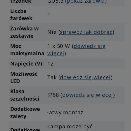
Trzonek
GU5.3 (
pokaż żarówki
)
Liczba
1
żarówek
Żarówka w
Nie (
sprawdź jak dobrać
)
zestawie
Moc
1 x 50 W (
dowiedz się
maksymalna
więcej
)
Napięcie (V)
12
Możliwość
Tak (
dowiedz się więcej
)
LED
Klasa
IP68 (
dowiedz się więcej
)
szczelności
Dodatkowe
łatwy montaż
zalety
Lampa może być
Dodatkowe