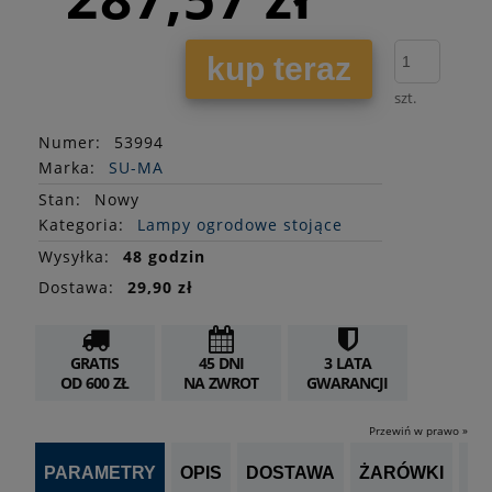
kup teraz
szt.
Numer:
53994
Marka:
SU-MA
Stan
:
Nowy
Kategoria:
Lampy ogrodowe stojące
Wysyłka:
48 godzin
Dostawa:
29,90 zł
GRATIS
45 DNI
3 LATA
OD 600 ZŁ
NA ZWROT
GWARANCJI
Przewiń w prawo »
PARAMETRY
OPIS
DOSTAWA
ŻARÓWKI
P