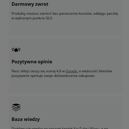
Darmowy zwrot
Produkty możesz zwrócić bez ponoszenia kosztów, oddając paczkę
w wybranym punkcie GLS.
Pozytywne opinie
Nasz sklep cieszy się oceną 4,6 w
Google
, a większość klientów
pozytywnie opiniuje swoje doświadczenia zakupowe.
Baza wiedzy
Dzielimy się wiedzą na naszym kanale
YouTube
i
Blogu
, a na