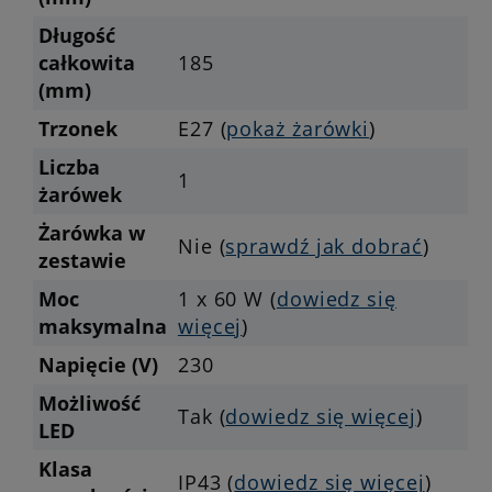
Długość
całkowita
185
(mm)
Trzonek
E27 (
pokaż żarówki
)
Liczba
1
żarówek
Żarówka w
Nie (
sprawdź jak dobrać
)
zestawie
Moc
1 x 60 W (
dowiedz się
maksymalna
więcej
)
Napięcie (V)
230
Możliwość
Tak (
dowiedz się więcej
)
LED
Klasa
IP43 (
dowiedz się więcej
)