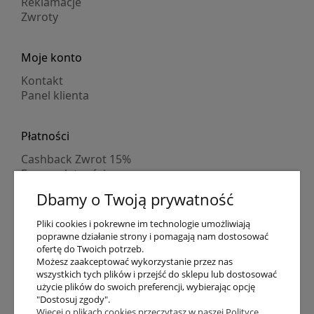
Reklamacje
Zwroty
Moje konto
Kontakt
Panel klienta
Płatności
Cashback Zwrot 15%
Formy płatności
Indywidualne wyceny
Dbamy o Twoją prywatność
Numer konta
PayPo kupujesz, nie płacisz
Pliki cookies i pokrewne im technologie umożliwiają
Progi rabatowe
poprawne działanie strony i pomagają nam dostosować
Promocje
ofertę do Twoich potrzeb.
Możesz zaakceptować wykorzystanie przez nas
wszystkich tych plików i przejść do sklepu lub dostosować
Dostawa
użycie plików do swoich preferencji, wybierając opcję
"Dostosuj zgody".
Czas wysyłki
Więcej o plikach cookies przeczytasz w naszej Polityce