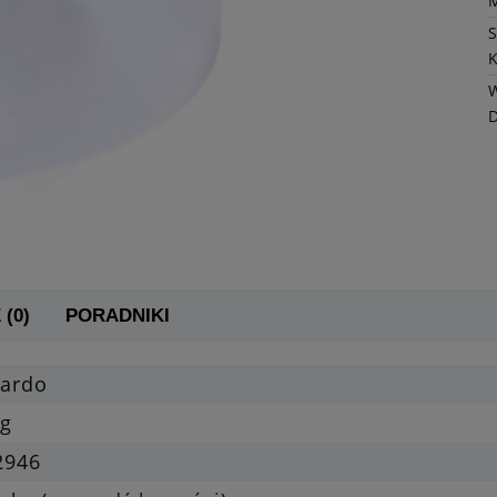
K
W
 (0)
PORADNIKI
zardo
ng
2946