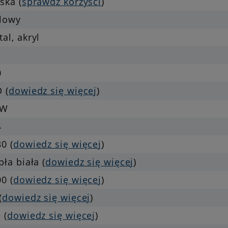
ska (
sprawdź korzyści
)
klowy
al, akryl
0
 (
dowiedz się więcej
)
 W
4
0 (
dowiedz się więcej
)
pła biała (
dowiedz się więcej
)
0 (
dowiedz się więcej
)
(
dowiedz się więcej
)
 (
dowiedz się więcej
)