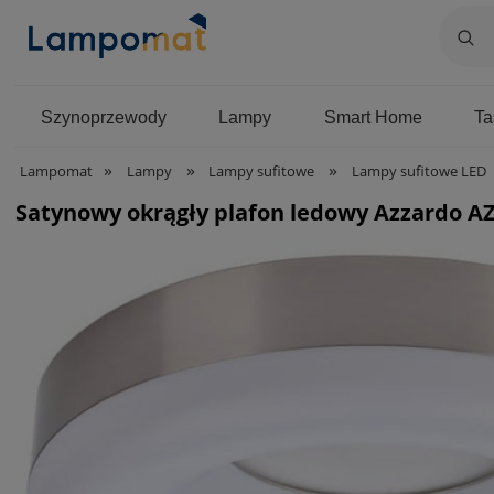
Szynoprzewody
Lampy
Smart Home
T
»
»
»
Lampomat
Lampy
Lampy sufitowe
Lampy sufitowe LED
Satynowy okrągły plafon ledowy Azzardo A