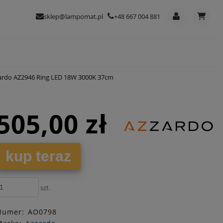
sklep@lampomat.pl
+48 667 004 881
zardo AZ2946 Ring LED 18W 3000K 37cm
505,00 zł
kup teraz
szt.
Numer:
AO0798