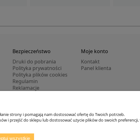
Bezpieczeństwo
Moje konto
Druki do pobrania
Kontakt
Polityka prywatności
Panel klienta
Polityka plików cookies
Regulamin
Reklamacje
Zwroty
ałanie strony i pomagają nam dostosować ofertę do Twoich potrzeb.
Zarejestruj się
/
Zaloguj się
w i przejść do sklepu lub dostosować użycie plików do swoich preferencji, 
ptuj wszystkie