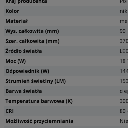
Kraj producenta
Pol
Kolor
ni
Materiał
met
Wys. całkowita (mm)
90
Szer. całkowita (mm)
37
Źródło światła
LED
Moc (W)
18
Odpowiednik (W)
14
Strumień świetlny (LM)
153
Barwa światła
cie
Temperatura barwowa (K)
300
CRI
80 
Możliwość przyciemniania
Nie