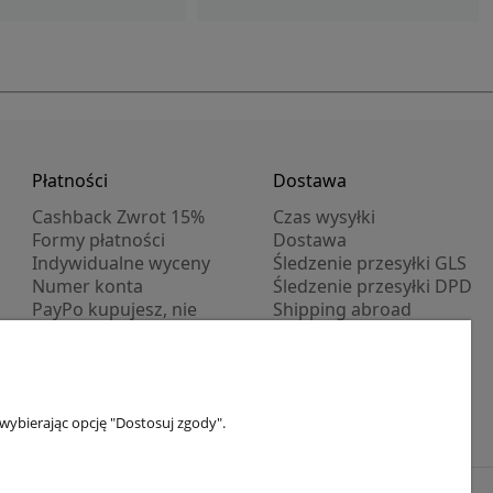
Płatności
Dostawa
Cashback Zwrot 15%
Czas wysyłki
Formy płatności
Dostawa
Indywidualne wyceny
Śledzenie przesyłki GLS
Numer konta
Śledzenie przesyłki DPD
PayPo kupujesz, nie
Shipping abroad
płacisz
Progi rabatowe
Promocje
wybierając opcję "Dostosuj zgody".