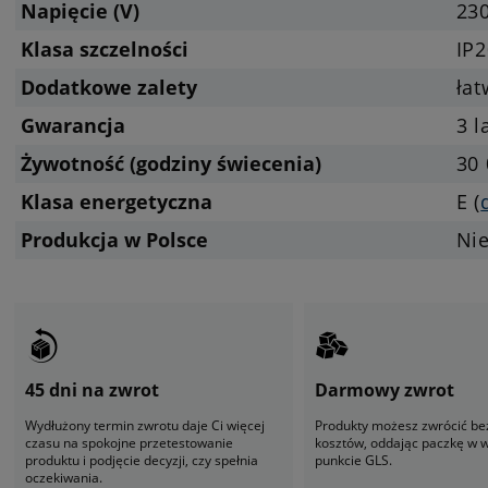
Napięcie (V)
23
Klasa szczelności
IP2
Dodatkowe zalety
ła
Gwarancja
3 l
Żywotność (godziny świecenia)
30 
Klasa energetyczna
E (
Produkcja w Polsce
Ni
45 dni na zwrot
Darmowy zwrot
Wydłużony termin zwrotu daje Ci więcej
Produkty możesz zwrócić be
czasu na spokojne przetestowanie
kosztów, oddając paczkę w
produktu i podjęcie decyzji, czy spełnia
punkcie GLS.
oczekiwania.