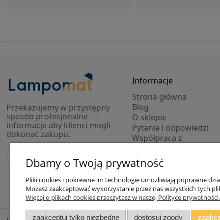
Informacje
Strona główna
Blog
Przekazujemy w przystępny
sposób profesjonalne
O sklepie
informacje aby klienci mogli
Pytania i odpowiedzi
dokonać zakupu.
Współpraca z
projektantami
Modele 3D lamp
Dbamy o Twoją prywatność
Outlet
Pliki cookies i pokrewne im technologie umożliwiają poprawne dzi
Możesz zaakceptować wykorzystanie przez nas wszystkich tych plikó
Więcej o plikach cookies przeczytasz w naszej Polityce prywatności.
zaakceptuj tylko niezbędne
dostosuj zgody
zaakce
Lampomat 2017 - 2026