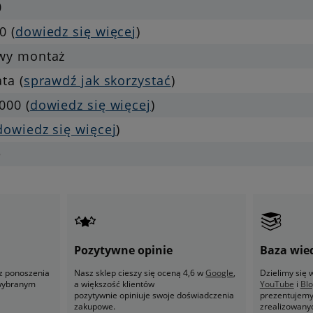
0
0 (
dowiedz się więcej
)
twy montaż
ata (
sprawdź jak skorzystać
)
000 (
dowiedz się więcej
)
dowiedz się więcej
)
e
Pozytywne opinie
Baza wie
z ponoszenia
Nasz sklep cieszy się oceną 4,6 w
Google
,
Dzielimy się
 wybranym
a większość klientów
YouTube
i
Bl
pozytywnie opiniuje swoje doświadczenia
prezentujemy 
zakupowe.
zrealizowany