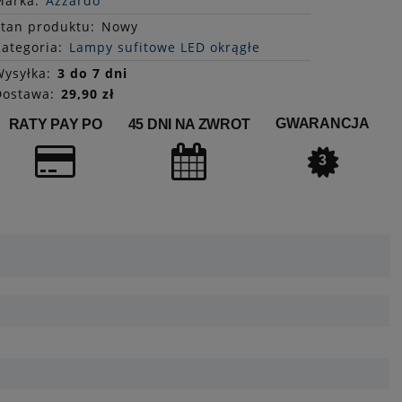
Marka:
Azzardo
Stan
produktu
:
Nowy
ategoria:
Lampy sufitowe LED okrągłe
ysyłka:
3 do 7 dni
Dostawa:
29,90 zł
GWARANCJA
RATY PAY PO
45 DNI NA ZWROT
3