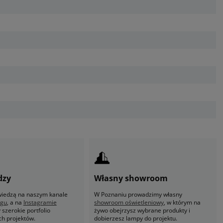
dzy
Własny showroom
 wiedzą na naszym kanale
W Poznaniu prowadzimy własny
ogu
, a na
Instagramie
showroom oświetleniowy
, w którym na
szerokie portfolio
żywo obejrzysz wybrane produkty i
ch projektów.
dobierzesz lampy do projektu.