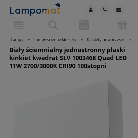
»
»
»
Lampy
Lampy ścienne kinkiety
Kinkiety nowoczesne
B
Biały ściemnialny jednostronny płaski
kinkiet kwadrat SLV 1003468 Quad LED
11W 2700/3000K CRI90 100stopni