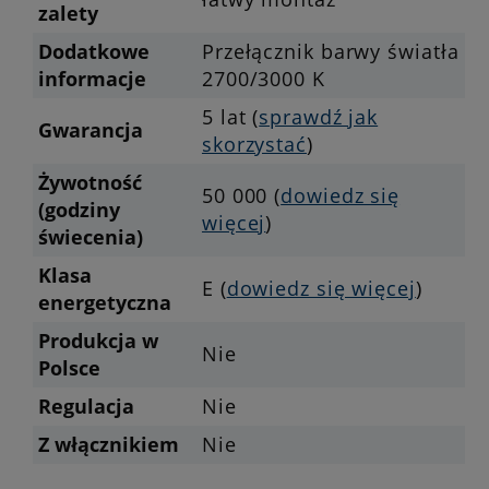
zalety
Dodatkowe
Przełącznik barwy światła
informacje
2700/3000 K
5 lat (
sprawdź jak
Gwarancja
skorzystać
)
Żywotność
50 000 (
dowiedz się
(godziny
więcej
)
świecenia)
Klasa
E (
dowiedz się więcej
)
energetyczna
Produkcja w
Nie
Polsce
Regulacja
Nie
Z włącznikiem
Nie