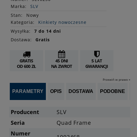
Marka:
SLV
Stan
:
Nowy
Kategoria:
Kinkiety nowoczesne
Wysyłka:
7 do 14 dni
Dostawa:
Gratis
GRATIS
45 DNI
5 LAT
OD 600 ZŁ
NA ZWROT
GWARANCJI
Przewiń w prawo »
PARAMETRY
OPIS
DOSTAWA
PODOBNE
OP
Producent
SLV
Seria
Quad Frame
Numer