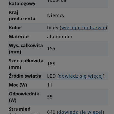
1003468
katalogowy
Kraj
Niemcy
producenta
Kolor
biały (
więcej o tej barwie
)
Materiał
aluminium
Wys. całkowita
155
(mm)
Szer. całkowita
185
(mm)
Źródło światła
LED (
dowiedz się więcej
)
Moc (W)
11
Odpowiednik
55
(W)
Strumień
640 (
dowiedz się więcej
)