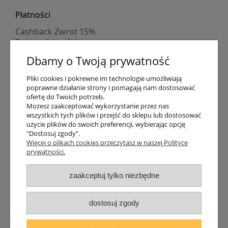
Płatności
Cashback Zwrot 15%
Formy płatności
Indywidualne wyceny
Dbamy o Twoją prywatność
Numer konta
PayPo kupujesz, nie płacisz
Pliki cookies i pokrewne im technologie umożliwiają
Progi rabatowe
poprawne działanie strony i pomagają nam dostosować
Promocje
ofertę do Twoich potrzeb.
Możesz zaakceptować wykorzystanie przez nas
wszystkich tych plików i przejść do sklepu lub dostosować
Dostawa
użycie plików do swoich preferencji, wybierając opcję
"Dostosuj zgody".
Czas wysyłki
Więcej o plikach cookies przeczytasz w naszej Polityce
Dostawa
prywatności.
Śledzenie przesyłki GLS
Śledzenie przesyłki DPD
zaakceptuj tylko niezbędne
Shipping abroad
Zarejestruj się
/
Zaloguj się
dostosuj zgody
Lampomat 2017 - 2026