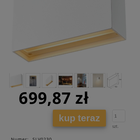
699,87 zł
kup teraz
szt.
Numer:
SLV0230