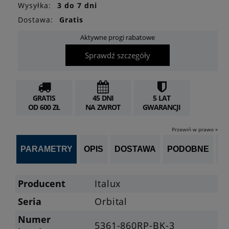
Wysyłka:
3 do 7 dni
Dostawa:
Gratis
Aktywne progi rabatowe
Sprawdź szczegóły
GRATIS
45 DNI
5 LAT
OD 600 ZŁ
NA ZWROT
GWARANCJI
Przewiń w prawo »
PARAMETRY
OPIS
DOSTAWA
PODOBNE
OP
Producent
Italux
Seria
Orbital
Numer
5361-860RP-BK-3