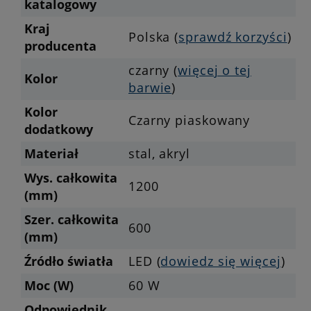
katalogowy
Kraj
Polska (
sprawdź korzyści
)
producenta
czarny (
więcej o tej
Kolor
barwie
)
Kolor
Czarny piaskowany
dodatkowy
Materiał
stal, akryl
Wys. całkowita
1200
(mm)
Szer. całkowita
600
(mm)
Źródło światła
LED (
dowiedz się więcej
)
Moc (W)
60 W
Odpowiednik