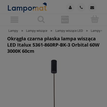
»
»
»
Lampy
Lampy wiszące
Lampy wiszące LED
Lampy wisz
Okrągła czarna płaska lampa wisząca
LED Italux 5361-860RP-BK-3 Orbital 60W
3000K 60cm