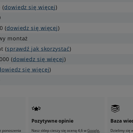
 (
dowiedz się więcej
)
0
0 (
dowiedz się więcej
)
twy montaż
at (
sprawdź jak skorzystać
)
000 (
dowiedz się więcej
)
dowiedz się więcej
)
e
Pozytywne opinie
Baza wie
z ponoszenia
Nasz sklep cieszy się oceną 4,6 w
Google
,
Dzielimy się