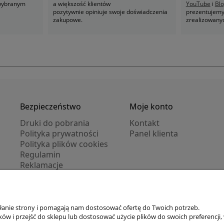
 wybranym
a większość klientów
YouTube
i
Bl
pozytywnie opiniuje swoje doświadczenia
prezentujemy 
zakupowe.
zrealizowany
Bezpieczeństwo
Moje konto
Druki do pobrania
Kontakt
Polityka prywatności
Panel klienta
Polityka plików cookies
Regulamin
Reklamacje
Zwroty
ałanie strony i pomagają nam dostosować ofertę do Twoich potrzeb.
Zarejestruj się
/
Zaloguj się
w i przejść do sklepu lub dostosować użycie plików do swoich preferencji, 