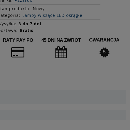
Marka:
Azzardo
Stan
produktu
:
Nowy
ategoria:
Lampy wiszące LED okrągłe
ysyłka:
3 do 7 dni
Dostawa:
Gratis
GWARANCJA
RATY PAY PO
45 DNI NA ZWROT
5