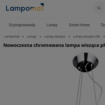
Szynoprzewody
Lampy
Smart Home
T
»
»
»
»
Lampomat
Lampy
Lampy wiszące
Lampy wiszące LED
Nowoczesna chromowana lampa wisząca płas