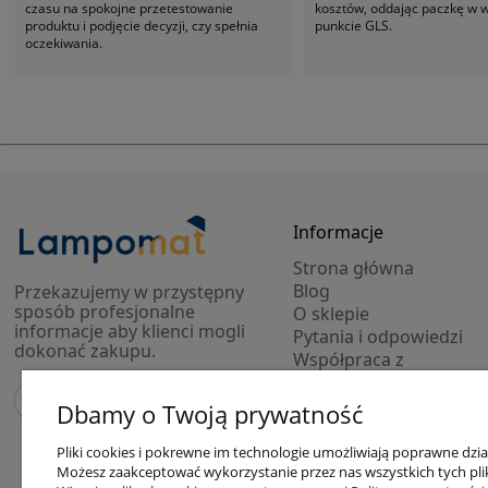
czasu na spokojne przetestowanie
kosztów, oddając paczkę w
produktu i podjęcie decyzji, czy spełnia
punkcie GLS.
oczekiwania.
Informacje
Strona główna
Blog
Przekazujemy w przystępny
sposób profesjonalne
O sklepie
informacje aby klienci mogli
Pytania i odpowiedzi
dokonać zakupu.
Współpraca z
projektantami
Modele 3D lamp
Dbamy o Twoją prywatność
Outlet
Pliki cookies i pokrewne im technologie umożliwiają poprawne dzi
Możesz zaakceptować wykorzystanie przez nas wszystkich tych plikó