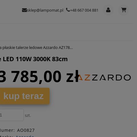
sklep@lampomat.pl
+48 667 004 881
ledowe Azzardo AZ1786 Satellite LED 110W 3000K 83cm
e LED 110W 3000K 83cm
3 785,00 zł
kup teraz
szt.
Numer:
AO0827