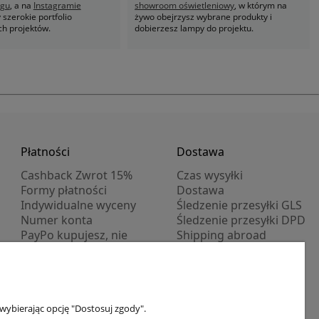
ogu
, a na
Instagramie
showroom oświetleniowy
, w którym na
szerokie portfolio
żywo obejrzysz wybrane produkty i
ch projektów.
dobierzesz lampy do projektu.
Płatności
Dostawa
Cashback Zwrot 15%
Czas wysyłki
Formy płatności
Dostawa
Indywidualne wyceny
Śledzenie przesyłki GLS
Numer konta
Śledzenie przesyłki DPD
PayPo kupujesz, nie
Shipping abroad
płacisz
Progi rabatowe
Promocje
wybierając opcję "Dostosuj zgody".