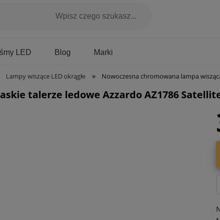
Marki
aśmy LED
Blog
»
Lampy wiszące LED okrągłe
Nowoczesna chromowana lampa wisząca płaskie talerze 
kie talerze ledowe Azzardo AZ1786 Satellit