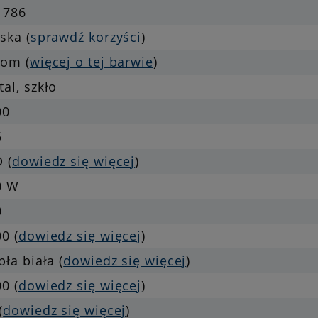
1786
ska (
sprawdź korzyści
)
rom (
więcej o tej barwie
)
al, szkło
00
5
 (
dowiedz się więcej
)
0 W
0
0 (
dowiedz się więcej
)
pła biała (
dowiedz się więcej
)
0 (
dowiedz się więcej
)
(
dowiedz się więcej
)