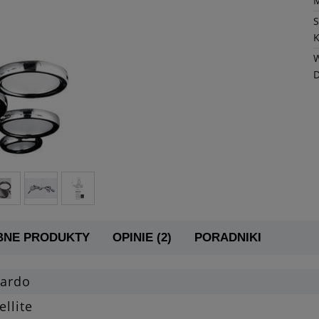
K
W
BNE PRODUKTY
OPINIE (2)
PORADNIKI
zardo
ellite