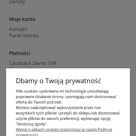
Zwroty
Moje konto
Kontakt
Panel klienta
Płatności
Cashback Zwrot 15%
Formy płatności
Indywidualne wyceny
Dbamy o Twoją prywatność
Numer konta
PayPo kupujesz, nie płacisz
Pliki cookies i pokrewne im technologie umożliwiają
Progi rabatowe
poprawne działanie strony i pomagają nam dostosować
Promocje
ofertę do Twoich potrzeb.
Możesz zaakceptować wykorzystanie przez nas
wszystkich tych plików i przejść do sklepu lub dostosować
Dostawa
użycie plików do swoich preferencji, wybierając opcję
"Dostosuj zgody".
Czas wysyłki
Więcej o plikach cookies przeczytasz w naszej Polityce
Dostawa
prywatności.