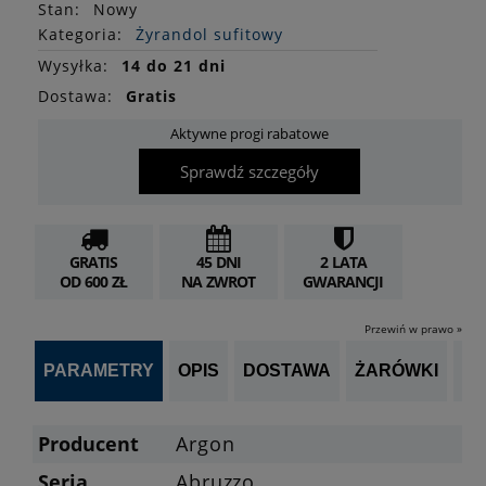
Stan
:
Nowy
Kategoria:
Żyrandol sufitowy
Wysyłka:
14 do 21 dni
Dostawa:
Gratis
Aktywne progi rabatowe
Sprawdź szczegóły
GRATIS
45 DNI
2 LATA
OD 600 ZŁ
NA ZWROT
GWARANCJI
Przewiń w prawo »
PARAMETRY
OPIS
DOSTAWA
ŻARÓWKI
P
Producent
Argon
Seria
Abruzzo