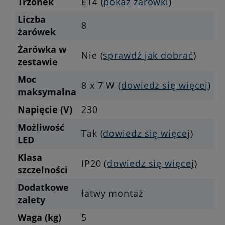
Trzonek
E14 (
pokaż żarówki
)
Liczba
8
żarówek
Żarówka w
Nie (
sprawdź jak dobrać
)
zestawie
Moc
8 x 7 W (
dowiedz się więcej
)
maksymalna
Napięcie (V)
230
Możliwość
Tak (
dowiedz się więcej
)
LED
Klasa
IP20 (
dowiedz się więcej
)
szczelności
Dodatkowe
łatwy montaż
zalety
Waga (kg)
5