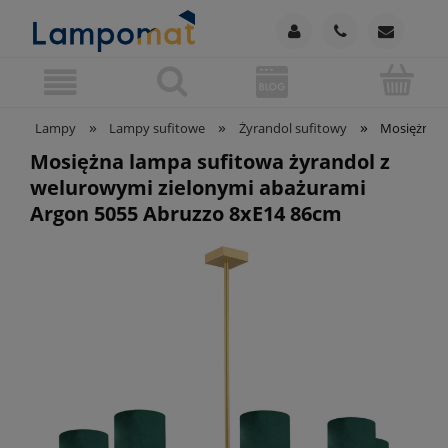
»
»
»
Lampy
Lampy sufitowe
Żyrandol sufitowy
Mosiężna l
Mosiężna lampa sufitowa żyrandol z
welurowymi zielonymi abażurami
Argon 5055 Abruzzo 8xE14 86cm