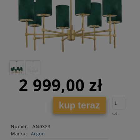
2 999,00 zł
kup teraz
szt.
Numer:
AN0323
Marka:
Argon