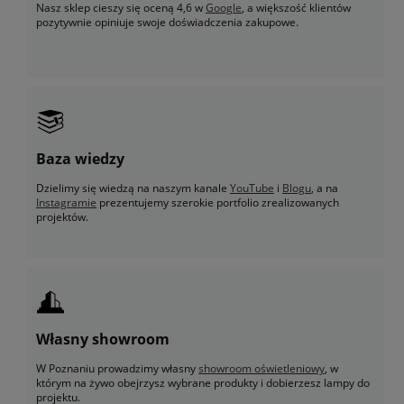
Nasz sklep cieszy się oceną 4,6 w
Google
, a większość klientów
pozytywnie opiniuje swoje doświadczenia zakupowe.
Baza wiedzy
Dzielimy się wiedzą na naszym kanale
YouTube
i
Blogu
, a na
Instagramie
prezentujemy szerokie portfolio zrealizowanych
projektów.
Własny showroom
W Poznaniu prowadzimy własny
showroom oświetleniowy
, w
którym na żywo obejrzysz wybrane produkty i dobierzesz lampy do
projektu.