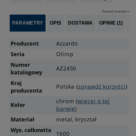
Przewiń w prawo »
PARAMETRY
OPIS
DOSTAWA
OPINIE (1)
PO
Producent
Azzardo
Seria
Olimp
Numer
AZ2450
katalogowy
Kraj
Polska (
sprawdź korzyści
)
producenta
chrom (
więcej o tej
Kolor
barwie
)
Materiał
metal, kryształ
Wys. całkowita
1600