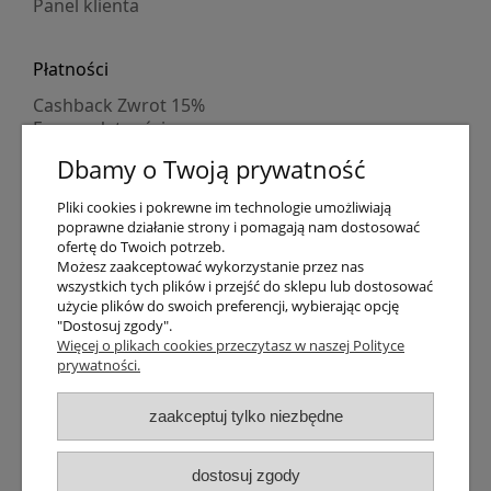
Panel klienta
Płatności
Cashback Zwrot 15%
Formy płatności
Indywidualne wyceny
Dbamy o Twoją prywatność
Numer konta
PayPo kupujesz, nie płacisz
Pliki cookies i pokrewne im technologie umożliwiają
Progi rabatowe
poprawne działanie strony i pomagają nam dostosować
Promocje
ofertę do Twoich potrzeb.
Możesz zaakceptować wykorzystanie przez nas
wszystkich tych plików i przejść do sklepu lub dostosować
Dostawa
użycie plików do swoich preferencji, wybierając opcję
"Dostosuj zgody".
Czas wysyłki
Więcej o plikach cookies przeczytasz w naszej Polityce
Dostawa
prywatności.
Śledzenie przesyłki GLS
Śledzenie przesyłki DPD
zaakceptuj tylko niezbędne
Shipping abroad
Zarejestruj się
/
Zaloguj się
dostosuj zgody