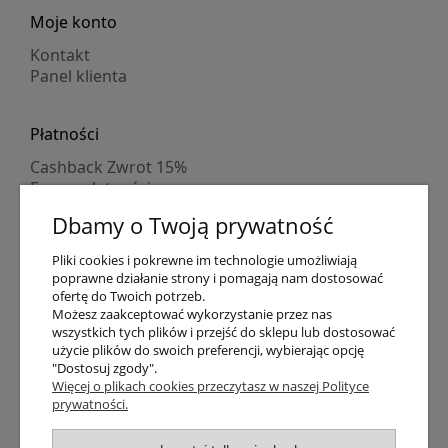
Moje konto
Kontakt
Panel klienta
Płatności
Cashback Zwrot 15%
Formy płatności
Indywidualne wyceny
Dbamy o Twoją prywatność
Numer konta
PayPo kupujesz, nie płacisz
Pliki cookies i pokrewne im technologie umożliwiają
Progi rabatowe
poprawne działanie strony i pomagają nam dostosować
Promocje
ofertę do Twoich potrzeb.
Możesz zaakceptować wykorzystanie przez nas
wszystkich tych plików i przejść do sklepu lub dostosować
Dostawa
użycie plików do swoich preferencji, wybierając opcję
"Dostosuj zgody".
Czas wysyłki
Więcej o plikach cookies przeczytasz w naszej Polityce
Dostawa
prywatności.
Śledzenie przesyłki GLS
Śledzenie przesyłki DPD