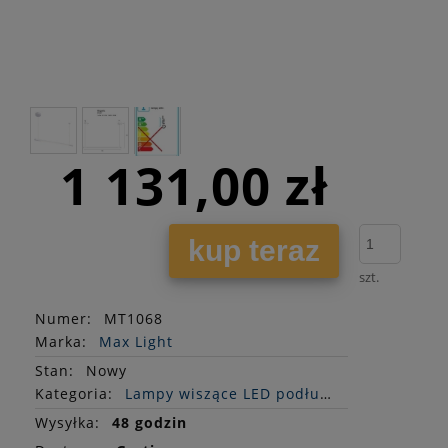
1 131,00 zł
kup teraz
szt.
Numer:
MT1068
Marka:
Max Light
Stan
:
Nowy
Kategoria:
Lampy wiszące LED podłużne
Wysyłka:
48 godzin