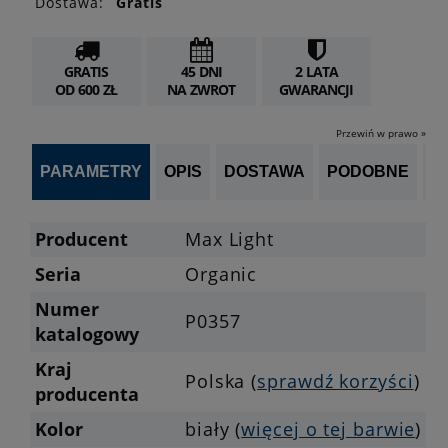
Dostawa:
Gratis
GRATIS
45 DNI
2 LATA
OD 600 ZŁ
NA ZWROT
GWARANCJI
Przewiń w prawo »
PARAMETRY
OPIS
DOSTAWA
PODOBNE
OP
Producent
Max Light
Seria
Organic
Numer
P0357
katalogowy
Kraj
Polska (
sprawdź korzyści
)
producenta
Kolor
biały (
więcej o tej barwie
)