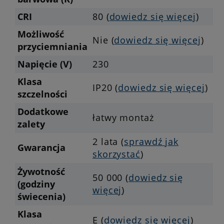
CRI
80 (
dowiedz się więcej
)
Możliwość
Nie (
dowiedz się więcej
)
przyciemniania
Napięcie (V)
230
Klasa
IP20 (
dowiedz się więcej
)
szczelności
Dodatkowe
łatwy montaż
zalety
2 lata (
sprawdź jak
Gwarancja
skorzystać
)
Żywotność
50 000 (
dowiedz się
(godziny
więcej
)
świecenia)
Klasa
E (
dowiedz się więcej
)