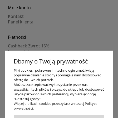
Moje konto
Kontakt
Panel klienta
Płatności
Cashback Zwrot 15%
Formy płatności
Indywidualne wyceny
Dbamy o Twoją prywatność
Numer konta
PayPo kupujesz, nie płacisz
Pliki cookies i pokrewne im technologie umożliwiają
Progi rabatowe
poprawne działanie strony i pomagają nam dostosować
Promocje
ofertę do Twoich potrzeb.
Możesz zaakceptować wykorzystanie przez nas
wszystkich tych plików i przejść do sklepu lub dostosować
Dostawa
użycie plików do swoich preferencji, wybierając opcję
"Dostosuj zgody".
Czas wysyłki
Więcej o plikach cookies przeczytasz w naszej Polityce
Dostawa
prywatności.
Śledzenie przesyłki GLS