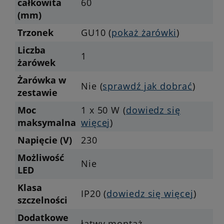
całkowita
60
(mm)
Trzonek
GU10 (
pokaż żarówki
)
Liczba
1
żarówek
Żarówka w
Nie (
sprawdź jak dobrać
)
zestawie
Moc
1 x 50 W (
dowiedz się
maksymalna
więcej
)
Napięcie (V)
230
Możliwość
Nie
LED
Klasa
IP20 (
dowiedz się więcej
)
szczelności
Dodatkowe
łatwy montaż