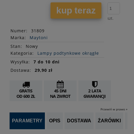
kup teraz
szt.
Numer:
31809
Marka:
Maytoni
Stan
:
Nowy
Kategoria:
Lampy podtynkowe okrągłe
Wysyłka:
7 do 10 dni
Dostawa:
29,90 zł
GRATIS
45 DNI
2 LATA
OD 600 ZŁ
NA ZWROT
GWARANCJI
Przewiń w prawo »
PARAMETRY
OPIS
DOSTAWA
ŻARÓWKI
P