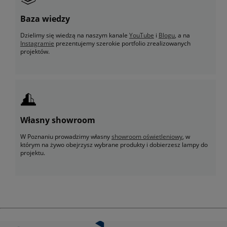
Baza wiedzy
Dzielimy się wiedzą na naszym kanale
YouTube
i
Blogu
, a na
Instagramie
prezentujemy szerokie portfolio zrealizowanych
projektów.
Własny showroom
W Poznaniu prowadzimy własny
showroom oświetleniowy
, w
którym na żywo obejrzysz wybrane produkty i dobierzesz lampy do
projektu.