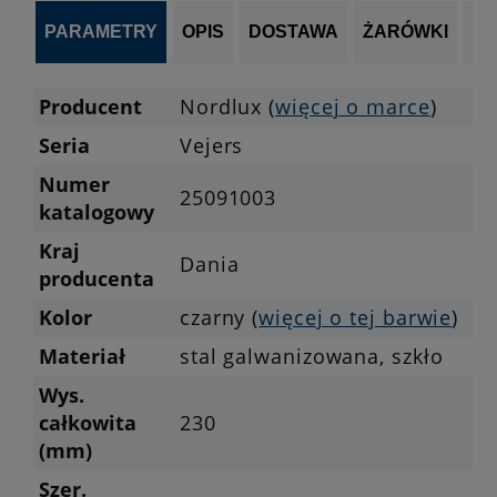
PARAMETRY
OPIS
DOSTAWA
ŻARÓWKI
P
Producent
Nordlux (
więcej o marce
)
Seria
Vejers
Numer
25091003
katalogowy
Kraj
Dania
producenta
Kolor
czarny (
więcej o tej barwie
)
Materiał
stal galwanizowana, szkło
Wys.
całkowita
230
(mm)
Szer.