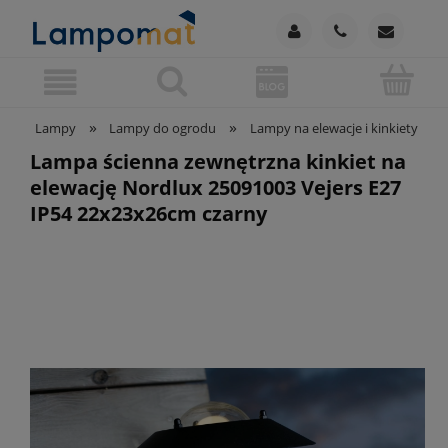
»
»
»
Lampy
Lampy do ogrodu
Lampy na elewacje i kinkiety
Lampa ścienna zewnętrzna kinkiet na
elewację Nordlux 25091003 Vejers E27
IP54 22x23x26cm czarny