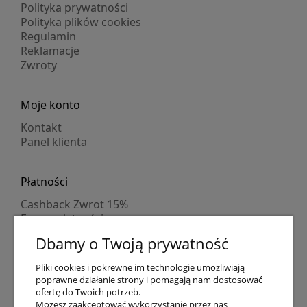
Polityka prywatności
Polityka plików cookies
Regulamin
Reklamacje
Zwroty
Moje konto
Kontakt
Panel klienta
Płatności
Cashback Zwrot 15%
Formy płatności
Indywidualne wyceny
Dbamy o Twoją prywatność
Numer konta
PayPo kupujesz, nie płacisz
Pliki cookies i pokrewne im technologie umożliwiają
Progi rabatowe
poprawne działanie strony i pomagają nam dostosować
Promocje
ofertę do Twoich potrzeb.
Możesz zaakceptować wykorzystanie przez nas