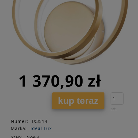
1 370,90 zł
kup teraz
szt.
Numer:
IX3514
Marka:
Ideal Lux
Stan
:
Nowy