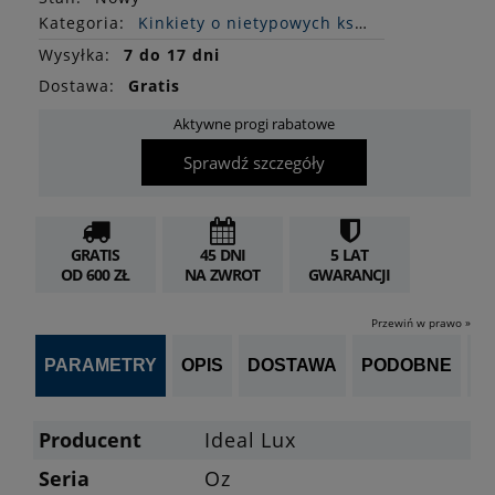
Kategoria:
Kinkiety o nietypowych kształtach
Wysyłka:
7 do 17 dni
Dostawa:
Gratis
Aktywne progi rabatowe
Sprawdź szczegóły
GRATIS
45 DNI
5 LAT
OD 600 ZŁ
NA ZWROT
GWARANCJI
Przewiń w prawo »
PARAMETRY
OPIS
DOSTAWA
PODOBNE
OP
Producent
Ideal Lux
Seria
Oz