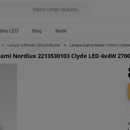
Marki
aśmy LED
Blog
»
»
Lampy sufitowe LED podłużne
Lampa czarna listwa 115cm z czterema spotami N
ami Nordlux 2213530103 Clyde LED 4x4W 2700