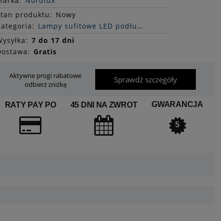
Marka:
Nordlux
Stan
produktu
:
Nowy
ategoria:
Lampy sufitowe LED podłużne
ysyłka:
7 do 17 dni
Dostawa:
Gratis
Aktywne progi rabatowe
Sprawdź szczegóły
odbierz zniżkę
GWARANCJA
RATY PAY PO
45 DNI NA ZWROT
5