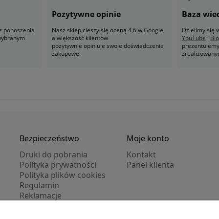
Pozytywne opinie
Baza wie
z ponoszenia
Nasz sklep cieszy się oceną 4,6 w
Google
,
Dzielimy się
 wybranym
a większość klientów
YouTube
i
Bl
pozytywnie opiniuje swoje doświadczenia
prezentujemy 
zakupowe.
zrealizowany
Bezpieczeństwo
Moje konto
Druki do pobrania
Kontakt
Polityka prywatności
Panel klienta
Polityka plików cookies
Regulamin
Reklamacje
Zwroty