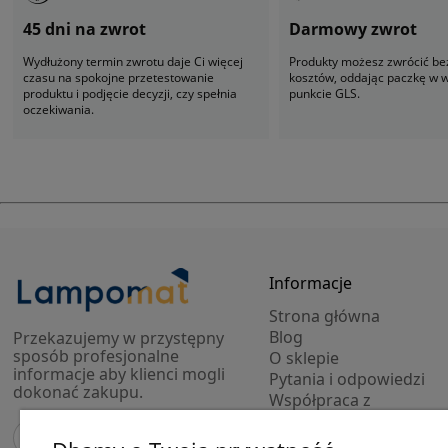
45 dni na zwrot
Darmowy zwrot
Wydłużony termin zwrotu daje Ci więcej
Produkty możesz zwrócić be
czasu na spokojne przetestowanie
kosztów, oddając paczkę w
produktu i podjęcie decyzji, czy spełnia
punkcie GLS.
oczekiwania.
Informacje
Strona główna
Blog
Przekazujemy w przystępny
sposób profesjonalne
O sklepie
informacje aby klienci mogli
Pytania i odpowiedzi
dokonać zakupu.
Współpraca z
projektantami
Modele 3D lamp