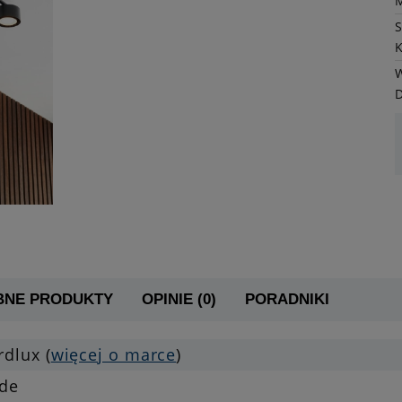
K
W
BNE PRODUKTY
OPINIE (0)
PORADNIKI
dlux (
więcej o marce
)
yde