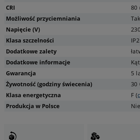
CRI
80 
Możliwość przyciemniania
Tak
Napięcie (V)
23
Klasa szczelności
IP2
Dodatkowe zalety
ła
Dodatkowe informacje
Kąt
Gwarancja
5 l
Żywotność (godziny świecenia)
30 
Klasa energetyczna
F (
Produkcja w Polsce
Ni