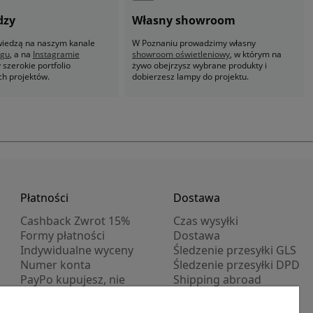
dzy
Własny showroom
 wiedzą na naszym kanale
W Poznaniu prowadzimy własny
ogu
, a na
Instagramie
showroom oświetleniowy
, w którym na
szerokie portfolio
żywo obejrzysz wybrane produkty i
ch projektów.
dobierzesz lampy do projektu.
Płatności
Dostawa
Cashback Zwrot 15%
Czas wysyłki
Formy płatności
Dostawa
Indywidualne wyceny
Śledzenie przesyłki GLS
Numer konta
Śledzenie przesyłki DPD
PayPo kupujesz, nie
Shipping abroad
płacisz
Progi rabatowe