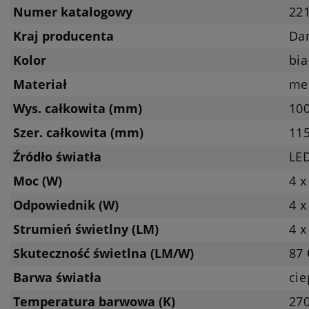
Numer katalogowy
22
Kraj producenta
Da
Kolor
bia
Materiał
me
Wys. całkowita (mm)
10
Szer. całkowita (mm)
11
Źródło światła
LED
Moc (W)
4 x
Odpowiednik (W)
4 x
Strumień świetlny (LM)
4 x
Skuteczność świetlna (LM/W)
87
Barwa światła
cie
Temperatura barwowa (K)
270