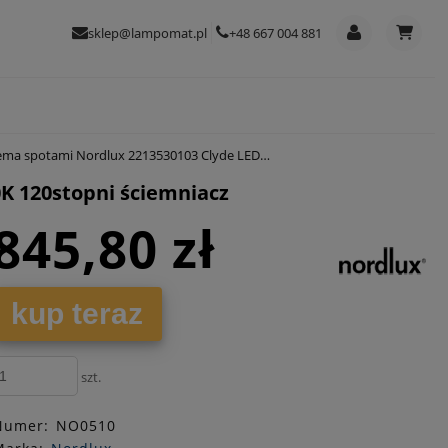
sklep@lampomat.pl
+48 667 004 881
ordlux 2213530103 Clyde LED 4x4W 2700K 120stopni ściemniacz
K 120stopni ściemniacz
845,80 zł
kup teraz
szt.
Numer:
NO0510