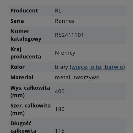
Producent
RL
Seria
Rennes
Numer
R52411101
katalogowy
Kraj
Niemcy
producenta
Kolor
biały (
więcej o tej barwie
)
Materiał
metal, tworzywo
Wys. całkowita
400
(mm)
Szer. całkowita
180
(mm)
Długość
całkowita
115