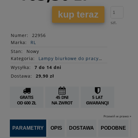
kup teraz
szt.
Numer:
22956
Marka:
RL
Stan
:
Nowy
Kategoria:
Lampy biurkowe do pracy i nauki
Wysyłka:
7 do 14 dni
Dostawa:
29,90 zł
GRATIS
45 DNI
5 LAT
OD 600 ZŁ
NA ZWROT
GWARANCJI
Przewiń w prawo »
PARAMETRY
OPIS
DOSTAWA
PODOBNE
OP