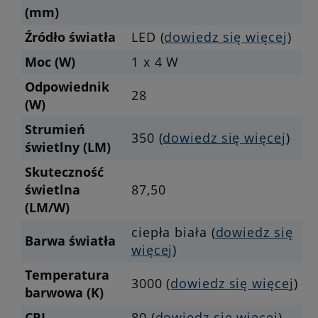
(mm)
Źródło światła
LED (
dowiedz się więcej
)
Moc (W)
1 x 4 W
Odpowiednik
28
(W)
Strumień
350 (
dowiedz się więcej
)
świetlny (LM)
Skuteczność
świetlna
87,50
(LM/W)
ciepła biała (
dowiedz się
Barwa światła
więcej
)
Temperatura
3000 (
dowiedz się więcej
)
barwowa (K)
CRI
80 (
dowiedz się więcej
)