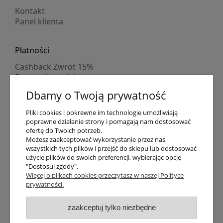
Kontakt
Panel klienta
Płatności
Cashback Zwrot 15%
Formy płatności
Indywidualne wyceny
Dbamy o Twoją prywatność
Numer konta
PayPo kupujesz, nie płacisz
Pliki cookies i pokrewne im technologie umożliwiają
Progi rabatowe
poprawne działanie strony i pomagają nam dostosować
Promocje
ofertę do Twoich potrzeb.
Możesz zaakceptować wykorzystanie przez nas
wszystkich tych plików i przejść do sklepu lub dostosować
Dostawa
użycie plików do swoich preferencji, wybierając opcję
"Dostosuj zgody".
Czas wysyłki
Więcej o plikach cookies przeczytasz w naszej Polityce
Dostawa
prywatności.
Śledzenie przesyłki GLS
Śledzenie przesyłki DPD
zaakceptuj tylko niezbędne
Shipping abroad