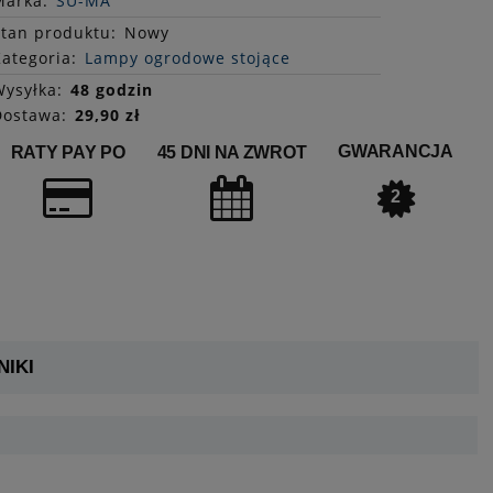
Marka:
SU-MA
Stan
produktu
:
Nowy
ategoria:
Lampy ogrodowe stojące
ysyłka:
48 godzin
Dostawa:
29,90 zł
GWARANCJA
RATY PAY PO
45 DNI NA ZWROT
2
IKI