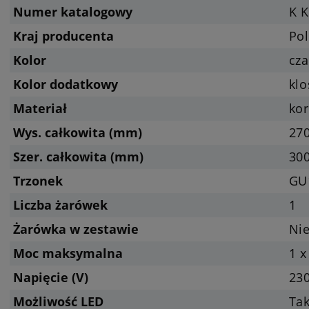
Numer katalogowy
K 
Kraj producenta
Pol
Kolor
cza
Kolor dodatkowy
klo
Materiał
kor
Wys. całkowita (mm)
27
Szer. całkowita (mm)
30
Trzonek
GU
Liczba żarówek
1
Żarówka w zestawie
Nie
Moc maksymalna
1 x
Napięcie (V)
23
Możliwość LED
Tak