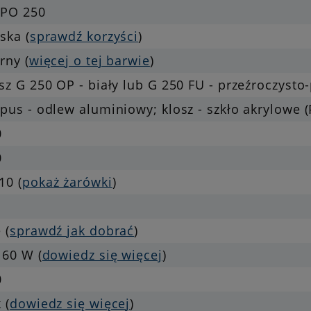
KPO 250
ska (
sprawdź korzyści
)
rny (
więcej o tej barwie
)
sz G 250 OP - biały lub G 250 FU - przeźroczyst
pus - odlew aluminiowy; klosz - szkło akrylowe
0
0
10 (
pokaż żarówki
)
 (
sprawdź jak dobrać
)
 60 W (
dowiedz się więcej
)
0
 (
dowiedz się więcej
)