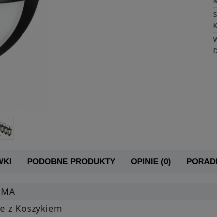
K
W
WKI
PODOBNE PRODUKTY
OPINIE (0)
PORADN
-MA
le z Koszykiem