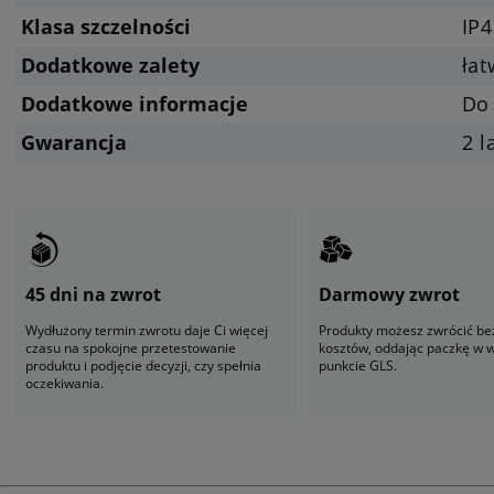
Klasa szczelności
IP4
Dodatkowe zalety
ła
Dodatkowe informacje
Do
Gwarancja
2 l
45 dni na zwrot
Darmowy zwrot
Wydłużony termin zwrotu daje Ci więcej
Produkty możesz zwrócić be
czasu na spokojne przetestowanie
kosztów, oddając paczkę w
produktu i podjęcie decyzji, czy spełnia
punkcie GLS.
oczekiwania.