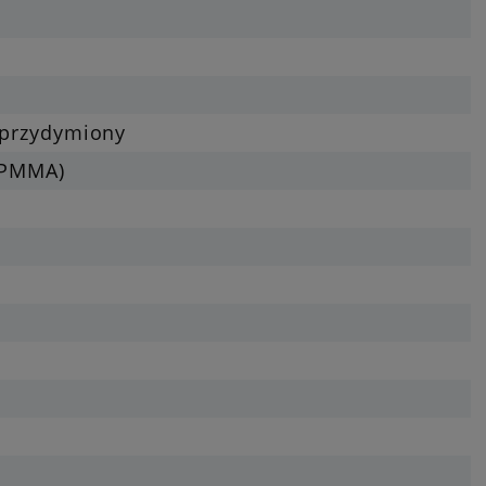
o-przydymiony
 (PMMA)