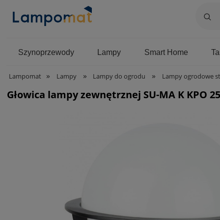
Szynoprzewody
Lampy
Smart Home
T
»
»
»
Lampomat
Lampy
Lampy do ogrodu
Lampy ogrodowe st
Głowica lampy zewnętrznej SU-MA K KPO 250