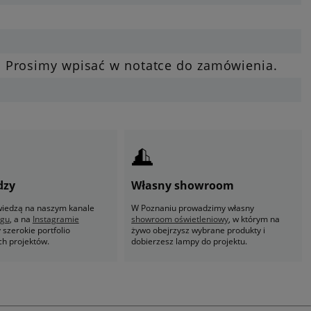
. Prosimy wpisać w notatce do zamówienia.
dzy
Własny showroom
 wiedzą na naszym kanale
W Poznaniu prowadzimy własny
ogu
, a na
Instagramie
showroom oświetleniowy
, w którym na
szerokie portfolio
żywo obejrzysz wybrane produkty i
ch projektów.
dobierzesz lampy do projektu.