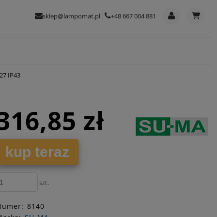
sklep@lampomat.pl
+48 667 004 881
27 IP43
316,85 zł
kup teraz
szt.
Numer:
8140