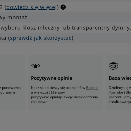
3 (
dowiedz się więcej
)
twy montaż
 wyboru klosz mleczny lub transparentny-dymny
ata (
sprawdź jak skorzystać
)
Pozytywne opinie
Baza wie
z ponoszenia
Nasz sklep cieszy się oceną 4,6 w
Google
,
Dzielimy się
 wybranym
a większość klientów
YouTube
i
Bl
pozytywnie opiniuje swoje doświadczenia
prezentujemy 
zakupowe.
zrealizowany