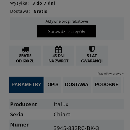
Wysyłka:
3 do 7 dni
Dostawa:
Gratis
Aktywne progi rabatowe
Sprawdź szczegóły
GRATIS
45 DNI
5 LAT
OD 600 ZŁ
NA ZWROT
GWARANCJI
Przewiń w prawo »
PARAMETRY
OPIS
DOSTAWA
PODOBNE
OP
Producent
Italux
Seria
Chiara
Numer
3945-832RC-BK-3