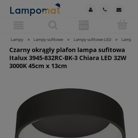
»
»
»
Lampy
Lampy sufitowe
Lampy sufitowe LED
Lampy su
Czarny okrągły plafon lampa sufitowa
Italux 3945-832RC-BK-3 Chiara LED 32W
3000K 45cm x 13cm