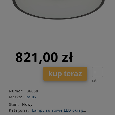
821,00 zł
kup teraz
szt.
Numer:
36658
Marka:
Italux
Stan
:
Nowy
Kategoria:
Lampy sufitowe LED okrągłe