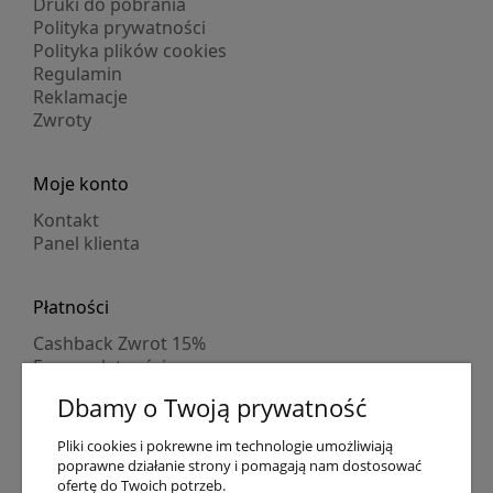
Druki do pobrania
Polityka prywatności
Polityka plików cookies
Regulamin
Reklamacje
Zwroty
Moje konto
Kontakt
Panel klienta
Płatności
Cashback Zwrot 15%
Formy płatności
Indywidualne wyceny
Dbamy o Twoją prywatność
Numer konta
PayPo kupujesz, nie płacisz
Pliki cookies i pokrewne im technologie umożliwiają
Progi rabatowe
poprawne działanie strony i pomagają nam dostosować
Promocje
ofertę do Twoich potrzeb.